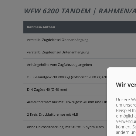
WFW 6200 TANDEM | RAHMEN/
Rahmen/Aufbau
verstellb. Zugdeichsel Obenanhängung
verstellb. Zugdeichsel Untenanhängung
Anhängehöhe vom Zugfahrzeug angeben
zul. Gesamtgewicht 8000 kg (entspricht 7000 kg Achslast zzgl. 1000 kg S
Wir ve
DIN-Zugöse 40 (Ø 40 mm)
Unsere Web
Auflaufbremse: nur mit DIN-Zugöse 40 mm und Obenanhängung möglic
um unsere 
Beispiel I
2-Kreis-Druckluftbremse mit ALB
ermögliche
Verwendun
können. Se
ohne Deichselfederung, mit Stützfuß hydraulisch
ändern und