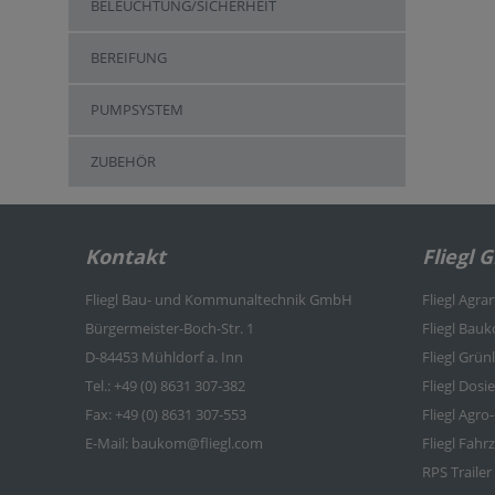
BELEUCHTUNG/SICHERHEIT
BEREIFUNG
PUMPSYSTEM
ZUBEHÖR
Kontakt
Fliegl 
Fliegl Bau- und Kommunaltechnik GmbH
Fliegl Agra
Bürgermeister-Boch-Str. 1
Fliegl Bau
D-84453 Mühldorf a. Inn
Fliegl Grü
Tel.: +49 (0) 8631 307-382
Fliegl Dosi
Fax: +49 (0) 8631 307-553
Fliegl Agro
E-Mail: baukom@fliegl.com
Fliegl Fah
RPS Trailer