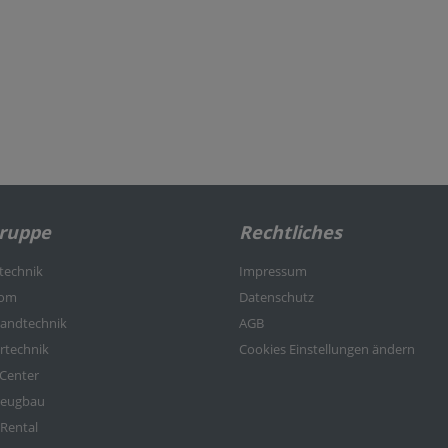
Gruppe
Rechtliches
rtechnik
Impressum
kom
Datenschutz
nlandtechnik
AGB
ertechnik
Cookies Einstellungen ändern
-Center
rzeugbau
 Rental