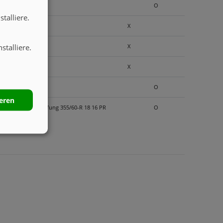
O
talliere.
X
stalliere.
X
X
O
ieren
it ALB, incl. Bereifung 355/60-R 18 16 PR
O