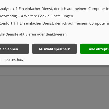
ät doppelwirkend erforderlich)
↓
1
Ein einfacher Dienst, den ich auf meinem Computer ins
Analyse
↓
4
Weitere Cookie-Einstellungen.
Notwendig
↓
1
Ein einfacher Dienst, den ich auf meinem Computer in
Komfort
Alle Dienste aktivieren oder deaktivieren
schutz und Kotflügel
le ablehnen
Auswahl speichern
Alle akzept
rfahrschutz, Kotflügel, Umrissleuchten, Seitenmakierungsleuchten, 2-Kreis-Druckluft m
m
Datenschutz