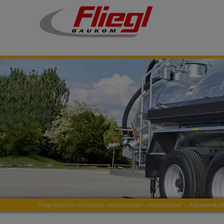
Fliegl Baukom
»
Produkte
»
Wasserfässer
»
Wasserfässer
»
Rahmen/Auf