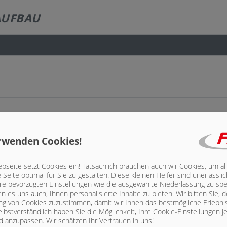
AUFBAU
tützlast)
rwenden Cookies!
seite setzt Cookies ein! Tatsächlich brauchen auch wir Cookies, um al
h (Fasskippzylinder und Deichselfederung nicht möglich)
Seite optimal für Sie zu gestalten. Diese kleinen Helfer sind unerlässl
hre bevorzugten Einstellungen wie die ausgewählte Niederlassung zu spe
n es uns auch, Ihnen personalisierte Inhalte zu bieten.
Wir bitten Sie, d
g von Cookies zuzustimmen, damit wir Ihnen das bestmögliche Erlebni
lbstverständlich haben Sie die Möglichkeit, Ihre Cookie-Einstellungen je
 anzupassen. Wir schätzen Ihr Vertrauen in uns!