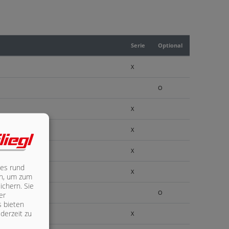
Serie
Optional
X
O
X
X
X
les rund
X
ich, um zum
ichern. Sie
O
er
s bieten
derzeit zu
X