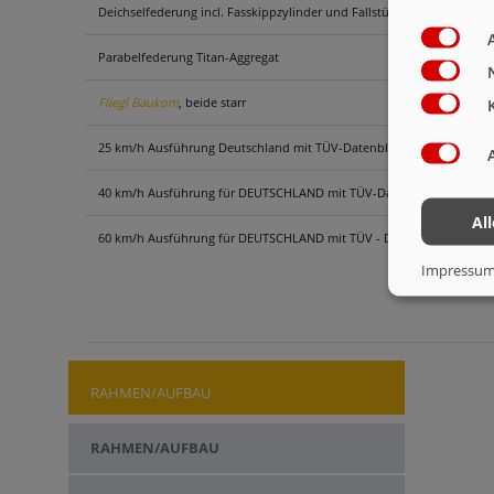
Deichselfederung incl. Fasskippzylinder und Fallstützfuß (1 Steuerger
Parabelfederung Titan-Aggregat
Fliegl Baukom
, beide starr
25 km/h Ausführung Deutschland mit TÜV-Datenblatt für la-fo ZGM
40 km/h Ausführung für DEUTSCHLAND mit TÜV-Datenblatt, Unterfahr
Al
60 km/h Ausführung für DEUTSCHLAND mit TÜV - Datenblatt, incl. Unte
Impressu
RAHMEN/AUFBAU
RAHMEN/AUFBAU