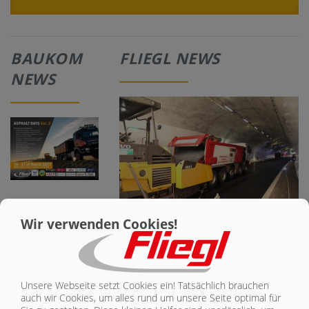
BAUKOM
FLIEGL NEWS
NEWS
RAL GZ 808 WIRD 2027 ZUR PFLICHT FÜR
Wir verwenden Cookies!
AUSBAUASPHALT IN AUSSCHREIBUNGEN –
DAS MÜSSEN SIE JETZT WISSEN!
RAL GZ 808 wird ab 2027 zur Pflicht für
Ausbauasphalt. Vergabestellen erfahren,
welche Nachweise sie jetzt in
Unsere Webseite setzt Cookies ein! Tatsächlich brauchen
Ausschreibungstexten konkret verlangen…
auch wir Cookies, um alles rund um unsere Seite optimal für