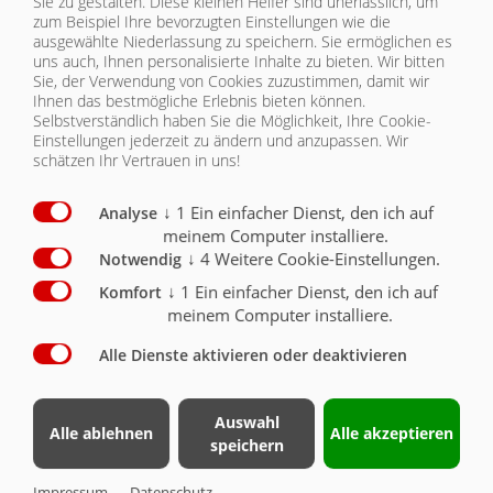
Sie zu gestalten. Diese kleinen Helfer sind unerlässlich, um
zum Beispiel Ihre bevorzugten Einstellungen wie die
ZUM VOLLSTÄNDIGEN ARTIKEL
ausgewählte Niederlassung zu speichern. Sie ermöglichen es
uns auch, Ihnen personalisierte Inhalte zu bieten.
Wir bitten
Sie, der Verwendung von Cookies zuzustimmen, damit wir
Ihnen das bestmögliche Erlebnis bieten können.
Selbstverständlich haben Sie die Möglichkeit, Ihre Cookie-
Einstellungen jederzeit zu ändern und anzupassen. Wir
schätzen Ihr Vertrauen in uns!
↓
1
Ein einfacher Dienst, den ich auf
Analyse
meinem Computer installiere.
↓
4
Weitere Cookie-Einstellungen.
Notwendig
BETONTANKSTELLE IM HOCHSOMMER:
WO LIEGT DER MEHRWERT FÜR GALABAU-
↓
1
Ein einfacher Dienst, den ich auf
Komfort
BETRIEBE?
meinem Computer installiere.
Die Betontankstelle liefert Frischbeton
ohne Wartezeit und hilft GaLaBau-
Alle Dienste aktivieren oder deaktivieren
Betrieben, Auftragsspitzen im Hochsommer
termingerecht und ohne Verzug…
Auswahl
Alle ablehnen
Alle akzeptieren
speichern
ZUM VOLLSTÄNDIGEN ARTIKEL
Impressum
Datenschutz