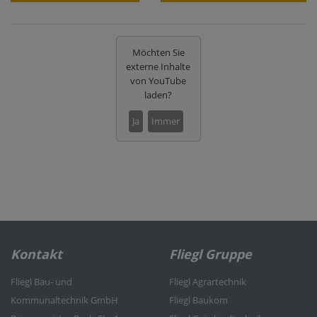
Möchten Sie
externe Inhalte
von
YouTube
laden?
Ja
Immer
Kontakt
Fliegl Gruppe
Fliegl Bau- und
Fliegl Agrartechnik
Kommunaltechnik GmbH
Fliegl Baukom