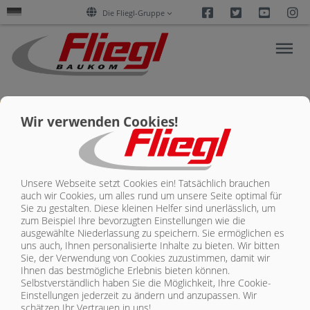
Facebook
Twitter
Youtu
I
Die Fliegl-Gruppe
Wir verwenden Cookies!
FORSCHUNG
&
AKTUELLES
Unsere Webseite setzt Cookies ein! Tatsächlich brauchen
Kontakt
auch wir Cookies, um alles rund um unsere Seite optimal für
Sie zu gestalten. Diese kleinen Helfer sind unerlässlich, um
PRODUKTE
zum Beispiel Ihre bevorzugten Einstellungen wie die
ausgewählte Niederlassung zu speichern. Sie ermöglichen es
uns auch, Ihnen personalisierte Inhalte zu bieten.
Wir bitten
Sie, der Verwendung von Cookies zuzustimmen, damit wir
SERVICES
Ihnen das bestmögliche Erlebnis bieten können.
Selbstverständlich haben Sie die Möglichkeit, Ihre Cookie-
Einstellungen jederzeit zu ändern und anzupassen. Wir
UNTERNEHMEN
schätzen Ihr Vertrauen in uns!