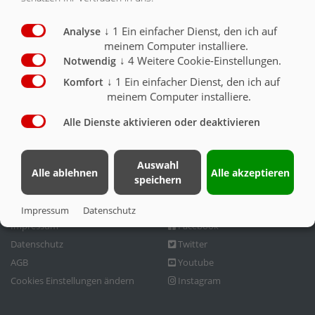
KONTAKT
↓
1
Ein einfacher Dienst, den ich auf
Analyse
Kontakt
Fliegl Gruppe
meinem Computer installiere.
↓
4
Weitere Cookie-Einstellungen.
Notwendig
Fliegl Bau- und
Fliegl Agrartechnik
↓
1
Ein einfacher Dienst, den ich auf
Komfort
Kommunaltechnik GmbH
Fliegl Baukom
meinem Computer installiere.
Bürgermeister-Boch-Str. 1
Fliegl Grünlandtechnik
Alle Dienste aktivieren oder deaktivieren
D-84453 Mühldorf a. Inn
Fliegl Dosiertechnik
Tel.: +49 (0) 8631 307-382
Fliegl Agro-Center
Fax: +49 (0) 8631 307-553
Fliegl Fahrzeugbau
Auswahl
Alle ablehnen
Alle akzeptieren
speichern
E-Mail: baukom@fliegl.com
RPS Trailer Rental
Rechtliches
Fliegl bei …
Impressum
Datenschutz
Impressum
Facebook
Datenschutz
Twitter
AGB
Youtube
Cookies Einstellungen ändern
Instagram