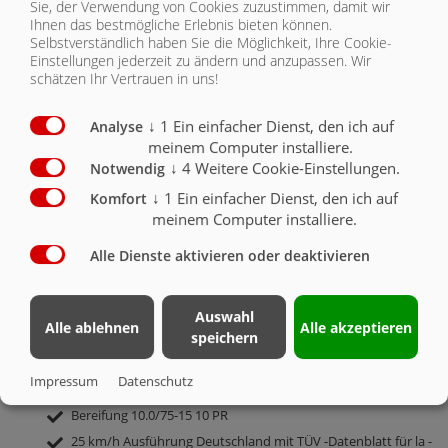
Sie, der Verwendung von Cookies zuzustimmen, damit wir
Ihnen das bestmögliche Erlebnis bieten können.
Selbstverständlich haben Sie die Möglichkeit, Ihre Cookie-
EDK 25 | SERIENAUSSTATTUNG
Einstellungen jederzeit zu ändern und anzupassen. Wir
schätzen Ihr Vertrauen in uns!
1-Achs Fahrgestell
↓
1
Ein einfacher Dienst, den ich auf
Analyse
zul. Gesamtgewicht 2750 kg (entspricht 2500 kg Achslast zzgl.
meinem Computer installiere.
250 kg Stützlast)
↓
4
Weitere Cookie-Einstellungen.
Notwendig
Anhängehöhe ca. 620 mm
↓
1
Ein einfacher Dienst, den ich auf
Komfort
Brücke 2500 mm x 1520 mm, Eckrungen steckbar,
meinem Computer installiere.
Ganzstahlboden aus einem Stück, Brückenrahmen aus
hochwertigen Hohlträgern, novagrau lackiert
Alle Dienste aktivieren oder deaktivieren
Grundbordwand 400 mm, Stahlbordwände (sandgestrahlt,
grundiert u. pulverbeschichtet hellgrün)
Hohlträgerrahmen verzinkt - ungefedert
Auswahl
Alle ablehnen
Alle akzeptieren
speichern
ohne Bremse
Zugholm starr für Obenanhängung
Impressum
Datenschutz
DIN-Zugöse 40 (Ø 40 mm)
Bereifung 10.0/75-15 10 PR
25 km/h Ausführung Deutschland mit TÜV -Datenblatt für la -