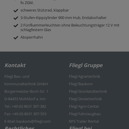
fo ZGM.
schweres Stützrad, klappbar
3-Stufen-Kippzylinder 900 mm Hub, Endabschalter
2 Fünfkammerleuchten ohne Beleuchtungsträger 12 V mit
schlagfestem Glas
Absperrhahn
Kontakt
Fliegl Gruppe
Fliegl Bau- und
Fliegl Agrartechnik
Kommunaltechnik GmbH
Fliegl Baukom
Bürgermeister-Boch-Str. 1
Fliegl Grünlandtechnik
D-84453 Mühldorf a. Inn
Fliegl Dosiertechnik
Tel.: +49 (0) 8631 307-382
Fliegl Agro-Center
Fax: +49 (0) 8631 307-553
Fliegl Fahrzeugbau
E-Mail: baukom@fliegl.com
RPS Trailer Rental
Rechtliches
Fliegl bei …