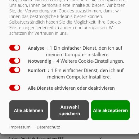
uns auch, Ihnen personalisierte Inhalte zu bieten.
Wir bitten
Sie, der Verwendung von Cookies zuzustimmen, damit wir
KONTAKT
ASS 388 GREENTEC
Ihnen das bestmögliche Erlebnis bieten können.
Selbstverständlich haben Sie die Möglichkeit, Ihre Cookie-
Einstellungen jederzeit zu ändern und anzupassen. Wir
schätzen Ihr Vertrauen in uns!
ASS 388 GREENTEC | CHASSIS
↓
1
Ein einfacher Dienst, den ich auf
Analyse
Chassis
Serie
Optional
meinem Computer installiere.
↓
4
Weitere Cookie-Einstellungen.
Notwendig
Fahrgestell novagrau lackiert: Nutzlast optimiert mit
↓
1
Ein einfacher Dienst, den ich auf
Komfort
integriertem Fahrzeugrahmen
X
meinem Computer installiere.
Brücke 8800 mm x 2380 mm (Gesamtlänge mit 500
Alle Dienste aktivieren oder deaktivieren
mm Rückwand)
X
Aufsattelhöhe bei Standardbereifung ca. 1250 mm
X
Auswahl
Alle ablehnen
Alle akzeptieren
speichern
Teleskopstützen, unter volllast nicht absattelbar
X
Stützfuß mit Getriebe
O
Impressum
Datenschutz
2-Kreis-Druckluft Bremsanlage EBS
X