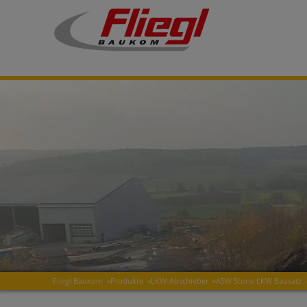
Fliegl Baukom
»
Produkte
»
LKW-Abschieber
»
ASW Stone LKW Bausatz