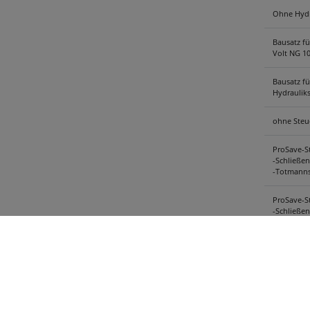
Ohne Hydr
Bausatz fü
Volt NG 1
Bausatz fü
Hydraulik
ohne Steu
ProSave-S
-Schließen
-Totmanns
ProSave-S
-Schließen
-Totmanns
Ölkühler f
bergigen 
zusätzlich
umschaltb