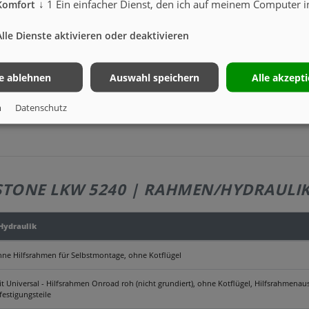
↓
1
Ein einfacher Dienst, den ich auf meinem Computer in
Komfort
ausatz
Beladeposition ist.
betätigung beachten)
Alle Dienste aktivieren oder deaktivieren
 Einsatz mit vielen, kurz aufeinander folgenden Abschiebevorgängen, sowie bei sehr 
le ablehnen
Auswahl speichern
Alle akzept
lu. für Hängerbetrieb, ... Hydraulikanschluss am Heck 1x Vorlauf, 1x Rücklauf, umscha
m
Datenschutz
STONE LKW 5240 | RAHMEN/HYDRAULI
ydraulik
hne Hilfsrahmen für Selbstmontage, ohne Kotflügel
t Universal - Hilfsrahmen Onroad roh (nicht grundiert), ohne Kotflügel, Hilfsrahmenau
estigungsteile