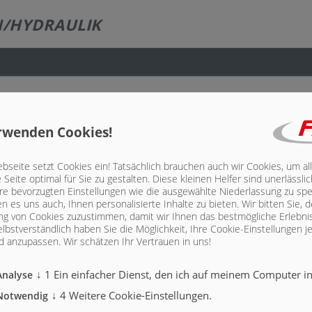
N/HYDRAULIK
hne Kotflügel, Hilfsrahmenaussenbreite ca. 830 mm, Höhe ca. 240 mm incl. Muldenbefest
rwenden Cookies!
seite setzt Cookies ein! Tatsächlich brauchen auch wir Cookies, um al
nentantrieb, z. B. 120 kp oder N7M, PTO ED 120, EPTT 650, incl. Elektroventil 24 Volt
Seite optimal für Sie zu gestalten. Diese kleinen Helfer sind unerlässl
hre bevorzugten Einstellungen wie die ausgewählte Niederlassung zu spe
n es uns auch, Ihnen personalisierte Inhalte zu bieten.
Wir bitten Sie, d
g von Cookies zuzustimmen, damit wir Ihnen das bestmögliche Erlebni
für NH1/NH2/NH4C incl. Elektroventil 24 Volt NG 10, Hydrauliktank, Hydraulikschläuc
lbstverständlich haben Sie die Möglichkeit, Ihre Cookie-Einstellungen je
 anzupassen. Wir schätzen Ihr Vertrauen in uns!
↓
1
Ein einfacher Dienst, den ich auf meinem Computer ins
 Fahrzeug
Analyse
Beladeposition ist.
↓
4
Weitere Cookie-Einstellungen.
Notwendig
betätigung beachten)