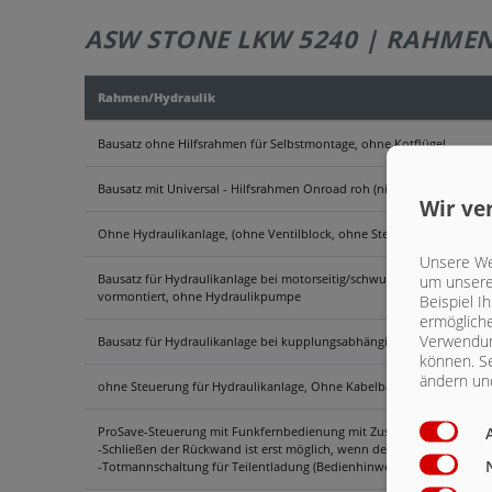
ASW STONE LKW 5240 | RAHME
Rahmen/Hydraulik
Bausatz ohne Hilfsrahmen für Selbstmontage, ohne Kotflügel
Bausatz mit Universal - Hilfsrahmen Onroad roh (nicht grundiert), o
Wir ve
Ohne Hydraulikanlage, (ohne Ventilblock, ohne Steuerung)
Unsere Web
Bausatz für Hydraulikanlage bei motorseitig/schwungradseitigen Perma
um unsere 
vormontiert, ohne Hydraulikpumpe
Beispiel I
ermögliche
Verwendun
Bausatz für Hydraulikanlage bei kupplungsabhängigen Nebenabtrieb 
können. Se
ändern und
ohne Steuerung für Hydraulikanlage, Ohne Kabelbaum ....
ProSave-Steuerung mit Funkfernbedienung mit Zusatzbetätigung am
-Schließen der Rückwand ist erst möglich, wenn der Schiebeboden in 
-Totmannschaltung für Teilentladung (Bedienhinweise bei Zweiknopf