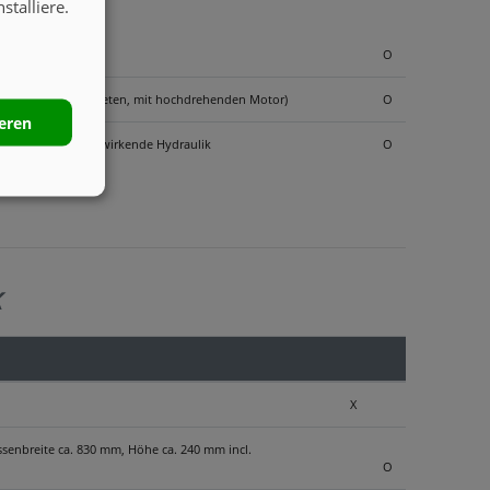
stalliere.
O
bergigen Einsatzgebieten, mit hochdrehenden Motor)
O
ieren
ltbar auf 1x doppelwirkende Hydraulik
O
K
X
ssenbreite ca. 830 mm, Höhe ca. 240 mm incl.
O