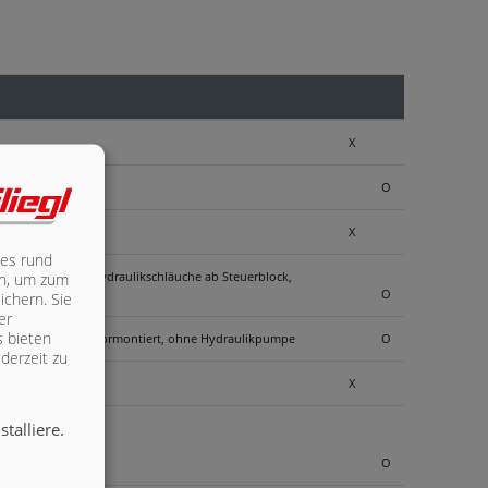
X
igungsteile
O
X
les rund
 NG 10, mit Tank, Hydraulikschläuche ab Steuerblock,
ich, um zum
O
ichern. Sie
er
s bieten
he ab Steuerblock vormontiert, ohne Hydraulikpumpe
O
derzeit zu
X
talliere.
O