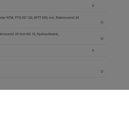
X
der N7M, PTO ED 120, EPTT 650, incl. Elektroventil 24
O
roventil 24 Volt NG 10, Hydrauliktank,
O
X
O
O
ufeinander folgenden Abschiebevorgängen, sowie bei sehr
O
ydraulikanschluss am Heck 1x Vorlauf, 1x Rücklauf,
O