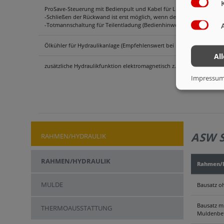
ProSave-Steuerung mit Bedienpult und Kabel für LKW-Aufbau und B
-Schließen der Rückwand ist erst möglich, wenn der Schiebeboden in 
-Totmannschaltung für Teilentladung (Bedienhinweise bei Zweiknopf
Ölkühler für Hydraulikanlage (Empfehlenswert bei innerbetrieblichen
Al
zusätzliche Hydraulikfunktion elektromagnetisch z. B. Hydraulikansch
Impressu
ASW 
RAHMEN/HYDRAULIK
RAHMEN/HYDRAULIK
Rahmen/H
MULDE
Bausatz o
Bausatz mi
THERMOAUSSTATTUNG
Muldenbef