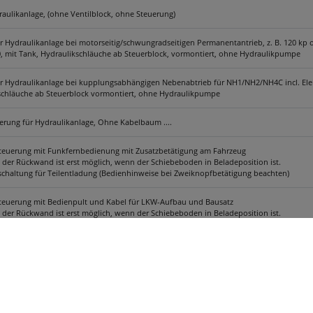
aulikanlage, (ohne Ventilblock, ohne Steuerung)
r Hydraulikanlage bei motorseitig/schwungradseitigen Permanentantrieb, z. B. 120 kp o
0, mit Tank, Hydraulikschläuche ab Steuerblock, vormontiert, ohne Hydraulikpumpe
r Hydraulikanlage bei kupplungsabhängigen Nebenabtrieb für NH1/NH2/NH4C incl. Elekt
schläuche ab Steuerblock vormontiert, ohne Hydraulikpumpe
erung für Hydraulikanlage, Ohne Kabelbaum ....
teuerung mit Funkfernbedienung mit Zusatzbetätigung am Fahrzeug
 der Rückwand ist erst möglich, wenn der Schiebeboden in Beladeposition ist.
chaltung für Teilentladung (Bedienhinweise bei Zweiknopfbetätigung beachten)
teuerung mit Bedienpult und Kabel für LKW-Aufbau und Bausatz
 der Rückwand ist erst möglich, wenn der Schiebeboden in Beladeposition ist.
chaltung für Teilentladung (Bedienhinweise bei Zweiknopfbetätigung beachten)
ür Hydraulikanlage (Empfehlenswert bei innerbetrieblichen Einsatz mit vielen, kurz a
Einsatzgebieten, mit hochdrehenden Motor)
e Hydraulikfunktion elektromagnetisch z. B. Hydraulikanschlu. für Hängerbetrieb, ... H
ar auf 1x doppelwirkende Hydraulik