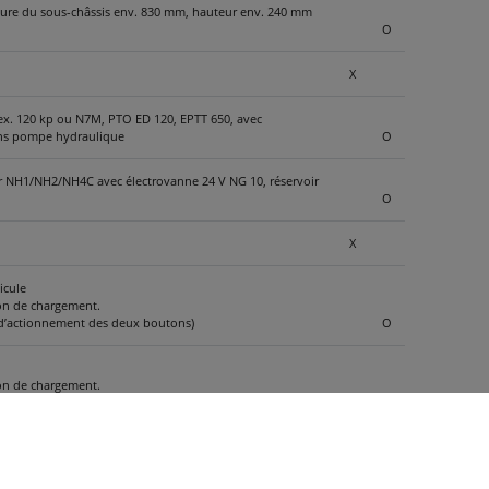
érieure du sous-châssis env. 830 mm, hauteur env. 240 mm
O
X
ex. 120 kp ou N7M, PTO ED 120, EPTT 650, avec
sans pompe hydraulique
O
ur NH1/NH2/NH4C avec électrovanne 24 V NG 10, réservoir
O
X
icule
ion de chargement.
s d’actionnement des deux boutons)
O
ion de chargement.
s d’actionnement des deux boutons)
O
 l’entreprise avec de nombreuses opérations de poussée en
itesse)
O