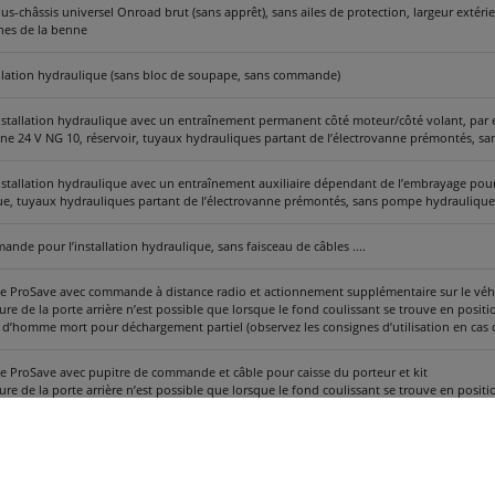
ous-châssis universel Onroad brut (sans apprêt), sans ailes de protection, largeur ext
hes de la benne
allation hydraulique (sans bloc de soupape, sans commande)
nstallation hydraulique avec un entraînement permanent côté moteur/côté volant, par 
ne 24 V NG 10, réservoir, tuyaux hydrauliques partant de l’électrovanne prémontés, 
nstallation hydraulique avec un entraînement auxiliaire dépendant de l’embrayage po
ue, tuyaux hydrauliques partant de l’électrovanne prémontés, sans pompe hydraulique
nde pour l’installation hydraulique, sans faisceau de câbles ....
ProSave avec commande à distance radio et actionnement supplémentaire sur le véh
ure de la porte arrière n’est possible que lorsque le fond coulissant se trouve en posit
f d’homme mort pour déchargement partiel (observez les consignes d’utilisation en ca
ProSave avec pupitre de commande et câble pour caisse du porteur et kit
ure de la porte arrière n’est possible que lorsque le fond coulissant se trouve en posit
f d’homme mort pour déchargement partiel (observez les consignes d’utilisation en ca
eur d’huile pour installation hydraulique (recommandé en cas d’utilisation au sein de
cession, ainsi que sur les terrains très montagneux avec un moteur tournant à grande v