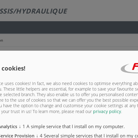
SSIS/HYDRAULIQUE
on
 de protection, largeur extérieure du sous-châssis env. 830 mm, hauteur env. 240 mm av
)
 cookies!
té moteur/côté volant, par ex. 120 kp ou N7M, PTO ED 120, EPTT 650, avec électrovanne
e uses cookies! In fact, we also need cookies to optimise everything a
u. These little helpers are essential, for example to save your favourite s
e selected branch. They also enable us to offer you personalised conte
dépendant de l’embrayage pour NH1/NH2/NH4C avec électrovanne 24 V NG 10, réservoir h
ee to the use of cookies so that we can offer you the best possible exp
u have the option to change and customise your cookie settings at any
your trust in us!
To learn more, please read our
privacy policy
.
s ....
↓
1
A simple service that I install on my computer.
supplémentaire sur le véhicule
Analytics
oulissant se trouve en position de chargement.
↓
4
Several simple services that I install on my 
Service Provision
nsignes d’utilisation en cas d’actionnement des deux boutons)