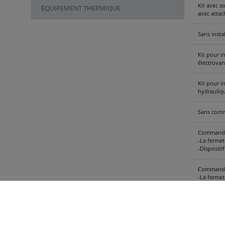
Kit avec s
ÉQUIPEMENT THERMIQUE
avec attac
Sans inst
Kit pour i
électrovan
Kit pour i
hydrauliq
Sans comma
Commande 
-La fermet
-Dispositi
Commande 
-La fermet
-Dispositi
Refroidiss
rapide suc