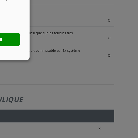
O
de succession, ainsi que sur les terrains très
O
ll
e 1x avance, 1x retour, commutable sur 1x système
O
ULIQUE
X