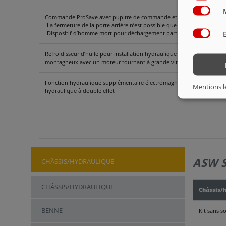
Commande ProSave avec pupitre de commande et câble pour caisse du
-La fermeture de la porte arrière n’est possible que lorsque le fond c
-Dispositif d’homme mort pour déchargement partiel (observez les co
Refroidisseur d’huile pour installation hydraulique (recommandé en ca
montagneux avec un moteur tournant à grande vitesse)
Fonction hydraulique supplémentaire électromagnétique par ex. racco
Mentions l
hydraulique à double effet
ASW 
CHÂSSIS/HYDRAULIQUE
CHÂSSIS/HYDRAULIQUE
Châssis/
BENNE
Kit sans s