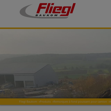
Fliegl Baukom
»
Produits
»
Remorques à fond poussant pour camion
»