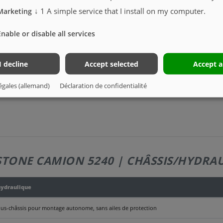
↓
1
A simple service that I install on my computer.
Marketing
 porteur et kit
oulissant se trouve en position de chargement.
nsignes d’utilisation en cas d’actionnement des deux boutons)
Enable or disable all services
s d’utilisation au sein de l’entreprise avec de nombreuses opérations de poussée en rapi
I decline
Accept selected
Accept a
rdement hydr. pour exploitation en remorque, ... Raccordement hydraulique à l’arrièr
égales (allemand)
Déclaration de confidentialité
STONE CAMION 5240 | CHÂSSIS/HYDRA
hydraulique
ous-châssis pour montage autonome, sans ailes de protection