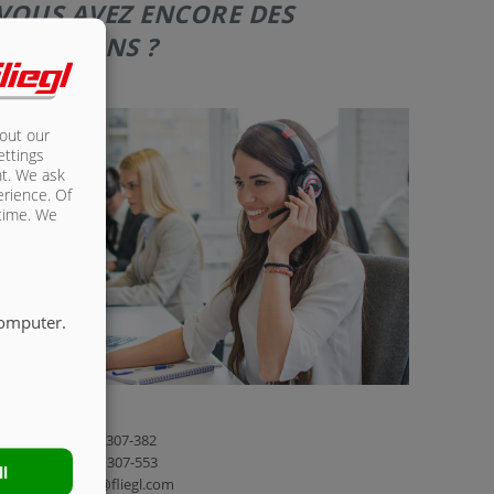
VOUS AVEZ ENCORE DES
QUESTIONS ?
bout our
ettings
nt. We ask
erience. Of
 time. We
computer.
él. : +49 (0) 8631 307-382
Fax : +49 (0) 8631 307-553
ll
E-mail : baukom@fliegl.com