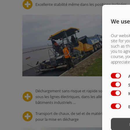
Excellente stabilité même dans les positions inclinées
We use
Our websit
site for yo
such as th
you to agr
course, yo
appreciate 
Déchargement sans risque et rapide sous les ponts,
sous les lignes électriques, dans les allées, dans les
bâtiments industriels …
Transport de chaux, de sel et de matériau de remblai
pour la mise en décharge