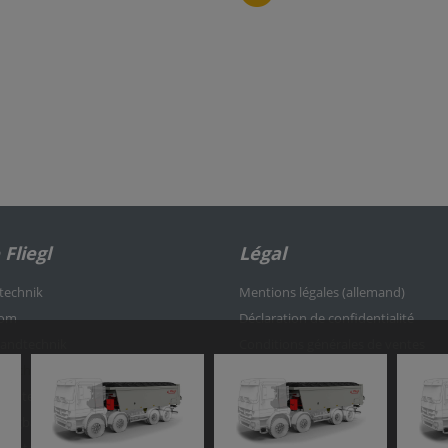
Fliegl
Légal
rtechnik
Mentions légales (allemand)
kom
Déclaration de confidentialité
nlandtechnik
Conditions générales de ventes
ertechnik
Change cookie settings
-Center
rzeugbau