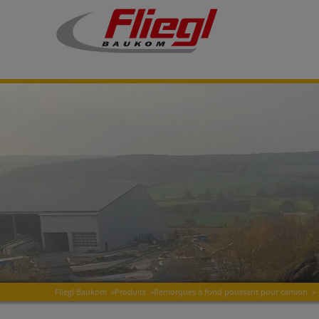
Fliegl Baukom
»
Produits
»
Remorques à fond poussant pour camion
»