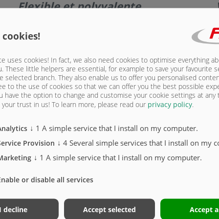
Flexible et polyvalente
Déchargement dosé et sans risque, par ex. dans la construction
de chemins forestiers et de routes
 cookies!
Des tôles de centrage permettent de modifier et de
régler la largeur d’épandage. (En option)
e uses cookies! In fact, we also need cookies to optimise everything a
u. These little helpers are essential, for example to save your favourite s
e selected branch. They also enable us to offer you personalised conte
L’utilisation d’une cale de dosage permet d’exécuter
ee to the use of cookies so that we can offer you the best possible exp
facilement un remplissage ciblé des voies de
u have the option to change and customise your cookie settings at any
circulation parcourues. (En option)
your trust in us!
To learn more, please read our
privacy policy
.
↓
1
A simple service that I install on my computer.
Analytics
↓
4
Several simple services that I install on my 
Service Provision
↓
1
A simple service that I install on my computer.
Marketing
Enable or disable all services
T
Déchargement total, même en cas de matériaux
extrêmement collants comme par ex. argile, limon,
I decline
Accept selected
Accept a
terre glaise, « asphalte antibruit » - Aucun