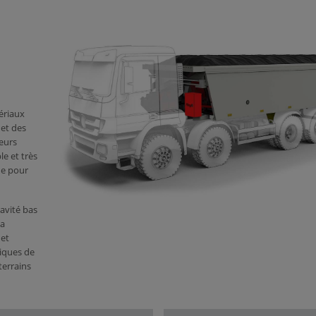
ériaux
 et des
leurs
e et très
ue pour
avité bas
la
 et
tiques de
terrains