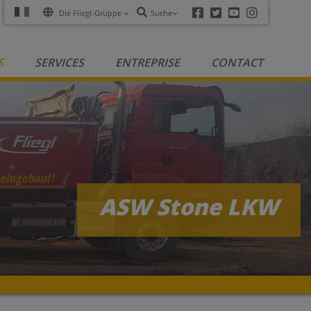
Facebook
Twitter
Youtube
Instagra
Die Fliegl-Gruppe
Suche
S
SERVICES
ENTREPRISE
CONTACT
R