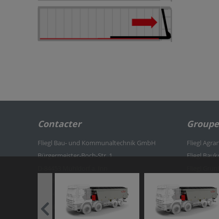
Contacter
Groupe 
Fliegl Bau- und Kommunaltechnik GmbH
Fliegl Agra
Bürgermeister-Boch-Str. 1
Fliegl Bau
D-84453 Mühldorf a. Inn
Fliegl Grü
téléphoner: +49 (0) 8631 307-382
Fliegl Dosi
fax: +49 (0) 8631 307-553
Fliegl Agro
E-Mail: baukom@fliegl.com
Fliegl Fah
Previous