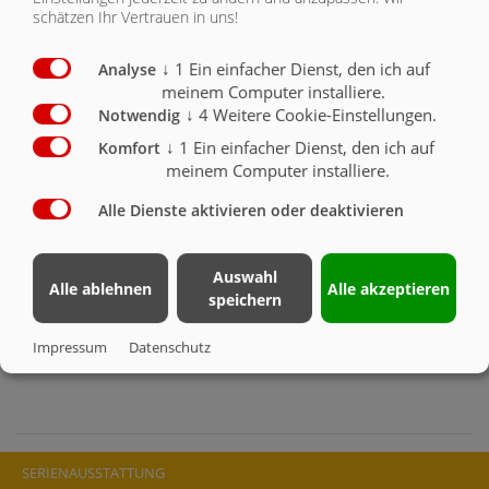
Schieber mit Auslaufrutsche links und rechts
schätzen Ihr Vertrauen in uns!
Schutzgitter klappbar aus Federstahl
erforderliche Ölmenge 30 l/min
↓
1
Ein einfacher Dienst, den ich auf
Analyse
max. Betriebsdruck: 180 bar mit SVK-Stecker,
meinem Computer installiere.
(Radladerspezifische Anschlüsse müssen Kundenseitig
↓
4
Weitere Cookie-Einstellungen.
Notwendig
angebracht werden)
↓
1
Ein einfacher Dienst, den ich auf
Komfort
Achtung! bei höheren Drücken ist ein
Druckbegrenzungsventil erforderlich!
meinem Computer installiere.
1 freier Hydrauliksteuerkreis beim Radlader erforderlich
Alle Dienste aktivieren oder deaktivieren
erforderliche Hubkraft min.: 1,4 t
Befüllen des Mischers durch nachvornekippen des
kompletten Mischers
Auswahl
Alle ablehnen
Alle akzeptieren
durch das neue ineinandergreifende Duplex-Rührwerk ist
speichern
eine unübertroffene Rührleistung gewährleistet, auch bei
schwierigem Mischgut
Impressum
Datenschutz
SERIENAUSSTATTUNG