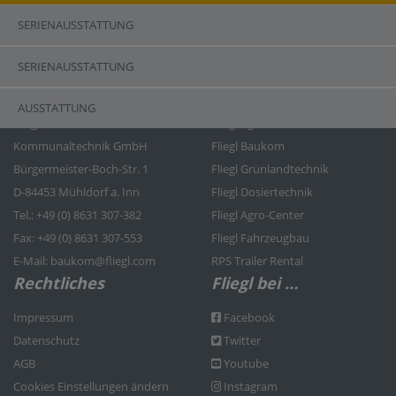
SERIENAUSSTATTUNG
SERIENAUSSTATTUNG
Kontakt
Fliegl Gruppe
AUSSTATTUNG
Fliegl Bau- und
Fliegl Agrartechnik
Kommunaltechnik GmbH
Fliegl Baukom
Bürgermeister-Boch-Str. 1
Fliegl Grünlandtechnik
D-84453 Mühldorf a. Inn
Fliegl Dosiertechnik
Tel.: +49 (0) 8631 307-382
Fliegl Agro-Center
Fax: +49 (0) 8631 307-553
Fliegl Fahrzeugbau
E-Mail: baukom@fliegl.com
RPS Trailer Rental
Rechtliches
Fliegl bei …
Impressum
Facebook
Datenschutz
Twitter
AGB
Youtube
Cookies Einstellungen ändern
Instagram