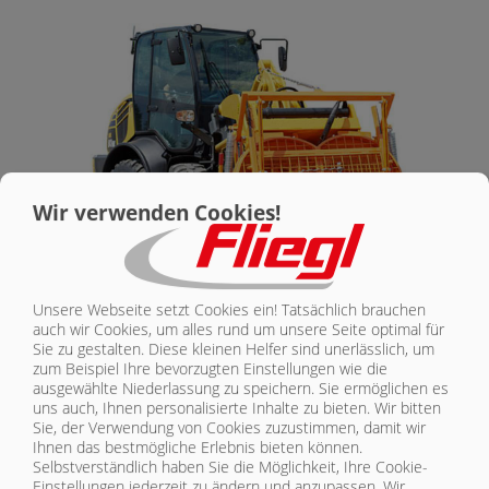
KONTAKT
Wir verwenden Cookies!
Unsere Webseite setzt Cookies ein! Tatsächlich brauchen
MISCHER DUPLEX 300 DK
auch wir Cookies, um alles rund um unsere Seite optimal für
Sie zu gestalten. Diese kleinen Helfer sind unerlässlich, um
| SERIENAUSSTATTUNG
zum Beispiel Ihre bevorzugten Einstellungen wie die
ausgewählte Niederlassung zu speichern. Sie ermöglichen es
Mischbehälter aus hochwertigem Stahl
uns auch, Ihnen personalisierte Inhalte zu bieten.
Wir bitten
Sie, der Verwendung von Cookies zuzustimmen, damit wir
max. Füllinhalt: 300 l
Ihnen das bestmögliche Erlebnis bieten können.
Behältervolumen ca. 600 l
Selbstverständlich haben Sie die Möglichkeit, Ihre Cookie-
Einstellungen jederzeit zu ändern und anzupassen. Wir