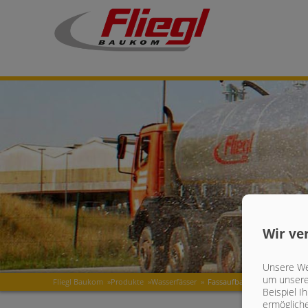
Wir ve
Unsere Web
um unsere 
Fliegl Baukom
»
Produkte
»
Wasserfässer
»
Fassaufbau 18000 l LKW
Beispiel I
ermögliche