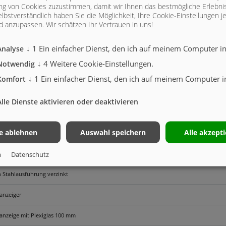
g von Cookies zuzustimmen, damit wir Ihnen das bestmögliche Erlebni
lbstverständlich haben Sie die Möglichkeit, Ihre Cookie-Einstellungen je
 anzupassen. Wir schätzen Ihr Vertrauen in uns!
↓
1
Ein einfacher Dienst, den ich auf meinem Computer ins
Analyse
AUFBAU 18000 - LKW | AUFBAU/RAHME
↓
4
Weitere Cookie-Einstellungen.
Notwendig
↓
1
Ein einfacher Dienst, den ich auf meinem Computer in
Komfort
Rahmen
Alle Dienste aktivieren oder deaktivieren
aufbau 18000 l, Behälter in Schwei.konstruktion ausgeführt, verwindungssteif und ho
le ablehnen
Auswahl speichern
Alle akzept
 Ø 400 mm mechanisch mit Steigleiter vorne: Einfülldom Öffnung rechts, Steigleiter lin
chplattenschieber mech. hinten
m
Datenschutz
n Stahlausführung verzinkt
anzeiger
anzeige mit Plexiglas 100 mm