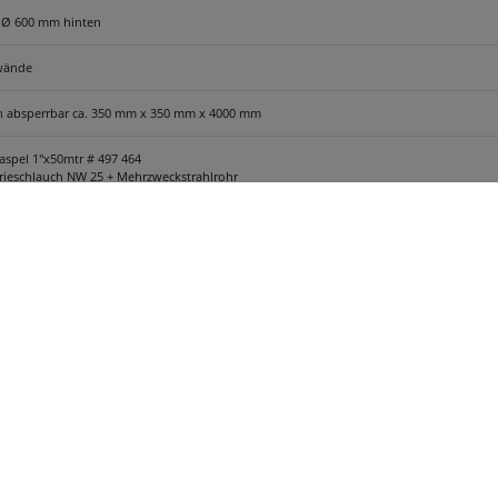
 Ø 600 mm hinten
wände
n absperrbar ca. 350 mm x 350 mm x 4000 mm
aspel 1"x50mtr # 497 464
trieschlauch NW 25 + Mehrzweckstrahlrohr
DruckSchlauchhaspel 1"x50mtr # 497 464
trieschlauch NW 25 + Mehrzweckstrahlrohr
Druck
spel 1 1/2" x 20 mtr, # 487 664
trieschlauch NW 38 + Mehrzweckstrahlrohr
DruckSchlauchhaspel 1 1/2" x 20 mtr, # 487 664
trieschlauch NW 38 + Mehrzweckstrahlrohr
Druck
nschplatten-Ansaugschieber mit Schnellkuppler zusätzlich
n incl. Kotflügeln (für LKW-Aufbau)