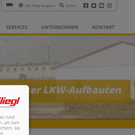
Facebook
Twitter
Youtube
Instagra
Die Fliegl-Gruppe
Suche
SERVICES
UNTERNEHMEN
KONTAKT
erfässer LKW-Aufbauten
les rund
ich, um zum
ichern. Sie
er