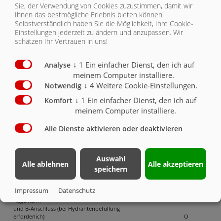
Sie, der Verwendung von Cookies zuzustimmen, damit wir
Ihnen das bestmögliche Erlebnis bieten können.
Breitverteiler
O
Selbstverständlich haben Sie die Möglichkeit, Ihre Cookie-
Einstellungen jederzeit zu ändern und anzupassen. Wir
Staukasten absperrbar ca. 350 mm x 350 mm x 4000
schätzen Ihr Vertrauen in uns!
mm
O
↓
1
Ein einfacher Dienst, den ich auf
Analyse
Schlauchhaspel 1"x50mtr # 497 464
mit Industrieschlauch NW 25 + Mehrzweckstrahlrohr
meinem Computer installiere.
bis 8 bar Druck
O
↓
4
Weitere Cookie-Einstellungen.
Notwendig
↓
1
Ein einfacher Dienst, den ich auf
Komfort
Schlauchhaspel 1 1/2" x 20 mtr, # 487 664
mit Industrieschlauch NW 38 + Mehrzweckstrahlrohr
meinem Computer installiere.
bis 8 bar Druck
O
Alle Dienste aktivieren oder deaktivieren
6" Zweiflanschplatten-Ansaugschieber mit
Schnellkuppler zusätzlich
O
Auswahl
Alle ablehnen
Alle akzeptieren
Sprühbalken hinten in Fahrzeugbreite zum
speichern
Bewässern / Staubbinden
O
Impressum
Datenschutz
Befüllrohr vorne links nach oben ins Fass mit 3"
Kugelhahn
und B-Anschluss (bei Hydrantenbefüllung
erforderlich)
O