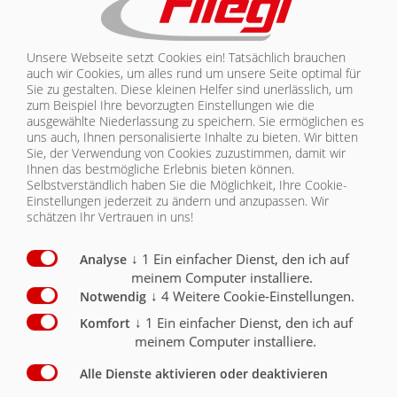
WFW 6200
KONTAKT
| BELEUCHTUNG/SICHERHEIT
Unsere Webseite setzt Cookies ein! Tatsächlich brauchen
auch wir Cookies, um alles rund um unsere Seite optimal für
Sie zu gestalten. Diese kleinen Helfer sind unerlässlich, um
Beleuchtung/Sicherheit
Serie
Optional
zum Beispiel Ihre bevorzugten Einstellungen wie die
ausgewählte Niederlassung zu speichern. Sie ermöglichen es
Beleuchtung 12 V 7-poliger Stecker
X
uns auch, Ihnen personalisierte Inhalte zu bieten.
Wir bitten
Sie, der Verwendung von Cookies zuzustimmen, damit wir
Ihnen das bestmögliche Erlebnis bieten können.
Konturenmarkierung nach ECE 104
O
Selbstverständlich haben Sie die Möglichkeit, Ihre Cookie-
Einstellungen jederzeit zu ändern und anzupassen. Wir
schätzen Ihr Vertrauen in uns!
↓
1
Ein einfacher Dienst, den ich auf
Analyse
meinem Computer installiere.
BELEUCHTUNG/SICHERHEIT
↓
4
Weitere Cookie-Einstellungen.
Notwendig
↓
1
Ein einfacher Dienst, den ich auf
Komfort
RAHMEN/AUFBAU
meinem Computer installiere.
RAHMEN/AUFBAU
Alle Dienste aktivieren oder deaktivieren
Kontakt
Fliegl Gruppe