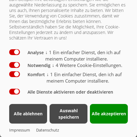
ausgewählte Niederlassung zu speichern. Sie ermöglichen es
uns auch, Ihnen personalisierte Inhalte zu bieten.
Wir bitten
Staukasten absperrbar ca. 350 mm x 350 mm x 4000
mm
O
Sie, der Verwendung von Cookies zuzustimmen, damit wir
Ihnen das bestmögliche Erlebnis bieten können.
Selbstverständlich haben Sie die Möglichkeit, Ihre Cookie-
Schlauchhaspel 1"x50mtr # 497 464
Einstellungen jederzeit zu ändern und anzupassen. Wir
mit Industrieschlauch NW 25 + Mehrzweckstrahlrohr
schätzen Ihr Vertrauen in uns!
bis 8 bar Druck
O
Schlauchhaspel 1 1/2" x 20 mtr, # 487 664
↓
1
Ein einfacher Dienst, den ich auf
Analyse
mit Industrieschlauch NW 38 + Mehrzweckstrahlrohr
meinem Computer installiere.
bis 8 bar Druck
O
↓
4
Weitere Cookie-Einstellungen.
Notwendig
6" Zweiflanschplatten-Ansaugschieber mit
↓
1
Ein einfacher Dienst, den ich auf
Komfort
Schnellkuppler zusätzlich
O
meinem Computer installiere.
Sprühbalken hinten in Fahrzeugbreite zum
Alle Dienste aktivieren oder deaktivieren
Bewässern / Staubbinden
O
Befüllrohr vorne links nach oben ins Fass mit 3"
Auswahl
Kugelhahn
Alle ablehnen
Alle akzeptieren
speichern
und B-Anschluss (bei Hydrantenbefüllung
erforderlich)
O
Impressum
Datenschutz