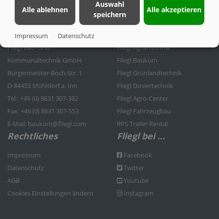
Auswahl
Alle ablehnen
Alle akzeptieren
speichern
Kontakt
Fliegl Gruppe
Impressum
Datenschutz
Fliegl Bau- und
Fliegl Agrartechnik
Kommunaltechnik GmbH
Fliegl Baukom
Bürgermeister-Boch-Str. 1
Fliegl Grünlandtechnik
D-84453 Mühldorf a. Inn
Fliegl Dosiertechnik
Tel.: +49 (0) 8631 307-382
Fliegl Agro-Center
Fax: +49 (0) 8631 307-553
Fliegl Fahrzeugbau
E-Mail: baukom@fliegl.com
RPS Trailer Rental
Rechtliches
Fliegl bei …
Impressum
Facebook
Datenschutz
Twitter
AGB
Youtube
Cookies Einstellungen ändern
Instagram