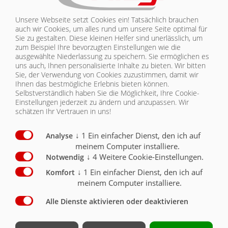
Unsere Webseite setzt Cookies ein! Tatsächlich brauchen
KONTAKT
Aufbau/Rückwand
Serie
Optional
auch wir Cookies, um alles rund um unsere Seite optimal für
Sie zu gestalten. Diese kleinen Helfer sind unerlässlich, um
Mulde ca 5150 mm Boden 6 mm, Seitenwand 6 mm,
zum Beispiel Ihre bevorzugten Einstellungen wie die
hochverschlei.fester Stahl 400-450 HB, ca. 12,5 m³
ausgewählte Niederlassung zu speichern. Sie ermöglichen es
Wasserma.
X
uns auch, Ihnen personalisierte Inhalte zu bieten.
Wir bitten
Sie, der Verwendung von Cookies zuzustimmen, damit wir
hydraulische Rückwand mit zusätzlicher
Ihnen das bestmögliche Erlebnis bieten können.
Pendelfunktion
X
Selbstverständlich haben Sie die Möglichkeit, Ihre Cookie-
Einstellungen jederzeit zu ändern und anzupassen. Wir
Unterzugverstärkung bei der Mulde (Serie) dadurch
schätzen Ihr Vertrauen in uns!
wesentlich stabiler bei Abbruch & Felsen
X
↓
1
Ein einfacher Dienst, den ich auf
Analyse
Standard - Lackierung Aufbau RAL 7035 Lichtgrau
meinem Computer installiere.
(Mulde innen nur grundiert)
X
↓
4
Weitere Cookie-Einstellungen.
Notwendig
Lackierung Aufbau nach RAL ........ (Mulde innen nur
↓
1
Ein einfacher Dienst, den ich auf
Komfort
grundiert)
O
meinem Computer installiere.
Schütte über Frontzylinder
X
Alle Dienste aktivieren oder deaktivieren