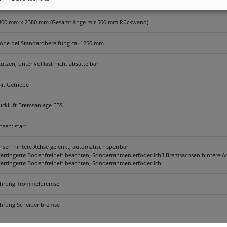
l novagrau lackiert: Nutzlast optimiert mit integriertem Fahrzeugrahmen
800 mm x 2380 mm (Gesamtlänge mit 500 mm Rückwand)
höhe bei Standardbereifung ca. 1250 mm
ützen, unter volllast nicht absattelbar
it Getriebe
uckluft Bremsanlage EBS
sen: starr
sen hintere Achse gelenkt, automatisch sperrbar
erringerte Bodenfreiheit beachten, Sonderrahmen erfoderlich3 Bremsachsen hintere Ac
erringerte Bodenfreiheit beachten, Sonderrahmen erfoderlich
ührung Trommelbremse
hrung Scheibenbremse
ung