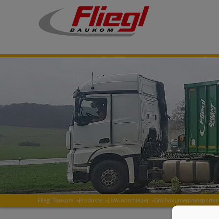
Fliegl Baukom
»
Produkte
»
LKW-Abschieber
»
Großvolumentransporter