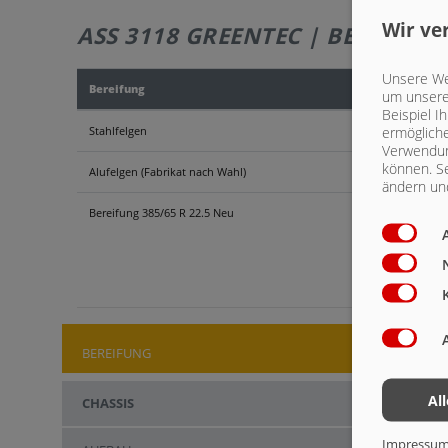
Wir ve
ASS 3118 GREENTEC | BEREIFUN
Unsere Web
Bereifung
um unsere 
Beispiel I
ermögliche
Stahlfelgen
Verwendun
können. Se
Alufelgen (Fabrikat nach Wahl)
ändern und
Bereifung 385/65 R 22.5 Neu
ASS 3
BEREIFUNG
Al
CHASSIS
Chassis
Impressu