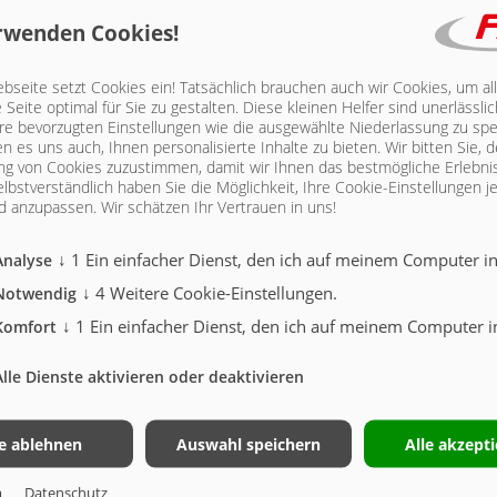
rwenden Cookies!
G
seite setzt Cookies ein! Tatsächlich brauchen auch wir Cookies, um al
Serie
Seite optimal für Sie zu gestalten. Diese kleinen Helfer sind unerlässl
hre bevorzugten Einstellungen wie die ausgewählte Niederlassung zu spe
n es uns auch, Ihnen personalisierte Inhalte zu bieten.
Wir bitten Sie, d
X
g von Cookies zuzustimmen, damit wir Ihnen das bestmögliche Erlebni
lbstverständlich haben Sie die Möglichkeit, Ihre Cookie-Einstellungen je
 anzupassen. Wir schätzen Ihr Vertrauen in uns!
X
↓
1
Ein einfacher Dienst, den ich auf meinem Computer ins
Analyse
↓
4
Weitere Cookie-Einstellungen.
Notwendig
↓
1
Ein einfacher Dienst, den ich auf meinem Computer in
Komfort
Alle Dienste aktivieren oder deaktivieren
118 GREENTEC | CHASSIS
le ablehnen
Auswahl speichern
Alle akzept
m
Datenschutz