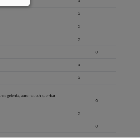
X
X
X
X
O
X
X
hse gelenkt, automatisch sperrbar
O
X
O
X