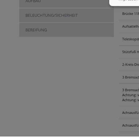
AUFBAU
Fahrgestel
Brücke 11
BELEUCHTUNG/SICHERHEIT
Aufsattel
BEREIFUNG
Teleskopst
Stützfuß m
2-Kreis-Dr
3 Bremsach
3 Bremsach
Achtung: v
Achtung: v
Achsausf
Achsausfü
Luftfeder