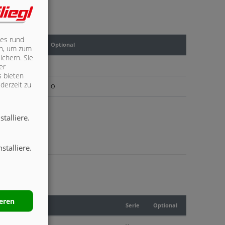
les rund
Optional
ich, um zum
ichern. Sie
er
s bieten
derzeit zu
O
talliere.
stalliere.
ieren
Serie
Optional