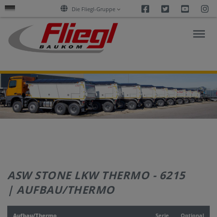
Facebook
Twitter
Youtu
I
Die Fliegl-Gruppe
FORSCHUNG
&
AKTUELLES
PRODUKTE
ASW STONE LKW THERMO - 6215
SERVICES
| AUFBAU/THERMO
UNTERNEHMEN
Aufbau/Thermo
Serie
Optional