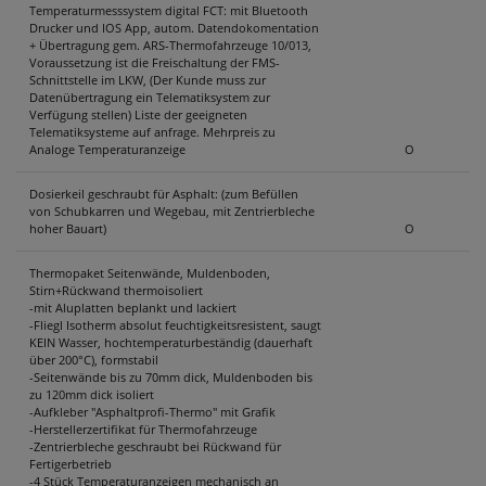
Temperaturmesssystem digital FCT: mit Bluetooth
Drucker und IOS App, autom. Datendokomentation
+ Übertragung gem. ARS-Thermofahrzeuge 10/013,
Voraussetzung ist die Freischaltung der FMS-
Schnittstelle im LKW, (Der Kunde muss zur
Datenübertragung ein Telematiksystem zur
Verfügung stellen) Liste der geeigneten
Telematiksysteme auf anfrage. Mehrpreis zu
Analoge Temperaturanzeige
O
Dosierkeil geschraubt für Asphalt: (zum Befüllen
von Schubkarren und Wegebau, mit Zentrierbleche
hoher Bauart)
O
Thermopaket Seitenwände, Muldenboden,
Stirn+Rückwand thermoisoliert
-mit Aluplatten beplankt und lackiert
-Fliegl Isotherm absolut feuchtigkeitsresistent, saugt
KEIN Wasser, hochtemperaturbeständig (dauerhaft
über 200°C), formstabil
-Seitenwände bis zu 70mm dick, Muldenboden bis
zu 120mm dick isoliert
-Aufkleber "Asphaltprofi-Thermo" mit Grafik
-Herstellerzertifikat für Thermofahrzeuge
-Zentrierbleche geschraubt bei Rückwand für
Fertigerbetrieb
-4 Stück Temperaturanzeigen mechanisch an