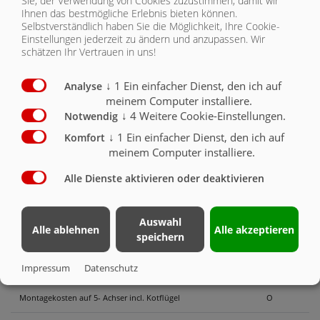
Sie, der Verwendung von Cookies zuzustimmen, damit wir
Nutzlast des LKW Fahrgestell beachten.
X
Ihnen das bestmögliche Erlebnis bieten können.
Selbstverständlich haben Sie die Möglichkeit, Ihre Cookie-
Potentiometer mechanisch / LKW-Aufbau
O
Einstellungen jederzeit zu ändern und anzupassen. Wir
schätzen Ihr Vertrauen in uns!
zusätzliche Hydraulikfunktion elektromagnetisch z.
B. Hydraulikanschlu. für Hängerbetrieb, ...
↓
1
Ein einfacher Dienst, den ich auf
Analyse
Hydraulikanschluss am Heck 1x Vorlauf, 1x
meinem Computer installiere.
Rücklauf, umschaltbar auf 1x doppelwirkende
Hydraulik
O
↓
4
Weitere Cookie-Einstellungen.
Notwendig
↓
1
Ein einfacher Dienst, den ich auf
Komfort
Ölkühler für Hydraulikanlage (Empfehlenswert bei
meinem Computer installiere.
innerbetrieblichen Einsatz mit vielen, kurz
aufeinander folgenden Abschiebevorgängen, sowie
bei sehr bergigen Einsatzgebieten, mit
Alle Dienste aktivieren oder deaktivieren
hochdrehenden Motor)
O
Thermo Schiebeverdeck Typ Cabriole-ADR
Auswahl
mechanisch vom Boden aus bedienbar
O
Alle ablehnen
Alle akzeptieren
speichern
Thermo Schiebeverdeck Typ Cabriole-ADR mit
Impressum
Datenschutz
elektrischem Antrieb 24 Volt und Funksteuerung
O
Montagekosten auf 5- Achser incl. Kotflügel
O