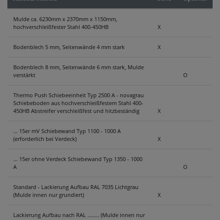
KONTAKT
Mulde ca. 6230mm x 2370mm x 1150mm,
hochverschleißfester Stahl 400-450HB
X
Bodenblech 5 mm, Seitenwände 4 mm stark
X
Bodenblech 8 mm, Seitenwände 6 mm stark, Mulde
verstärkt
O
Thermo Push Schiebeeinheit Typ 2500 A - novagrau
Schiebeboden aus hochverschleißfestem Stahl 400-
450HB Abstreifer verschleißfest und hitzbeständig
X
... 15er mV Schiebewand Typ 1100 - 1000 A
(erforderlich bei Verdeck)
X
... 15er ohne Verdeck Schiebewand Typ 1350 - 1000
A
O
Standard - Lackierung Aufbau RAL 7035 Lichtgrau
(Mulde innen nur grundiert)
X
Lackierung Aufbau nach RAL ........ (Mulde innen nur