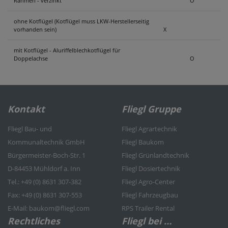
Rahmen - verzinkt
O
ohne Kotflügel (Kotflügel muss LKW-Herstellerseitig
vorhanden sein)
X
mit Kotflügel - Aluriffelblechkotflügel für
Doppelachse
O
Kontakt
Fliegl Gruppe
Fliegl Bau- und
Fliegl Agrartechnik
Kommunaltechnik GmbH
Fliegl Baukom
Bürgermeister-Boch-Str. 1
Fliegl Grünlandtechnik
D-84453 Mühldorf a. Inn
Fliegl Dosiertechnik
Tel.: +49 (0) 8631 307-382
Fliegl Agro-Center
Fax: +49 (0) 8631 307-553
Fliegl Fahrzeugbau
E-Mail: baukom@fliegl.com
RPS Trailer Rental
Rechtliches
Fliegl bei …