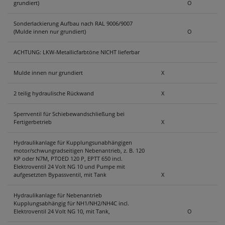
grundiert)
O
Sonderlackierung Aufbau nach RAL 9006/9007
(Mulde innen nur grundiert)
O
ACHTUNG: LKW-Metallicfarbtöne NICHT lieferbar
Mulde innen nur grundiert
X
2 teilig hydraulische Rückwand
X
Sperrventil für Schiebewandschließung bei
Fertigerbetrieb
X
Hydraulikanlage für Kupplungsunabhängigen
motor/schwungradseitigen Nebenantrieb, z. B. 120
KP oder N7M, PTOED 120 P, EPTT 650 incl.
Elektroventil 24 Volt NG 10 und Pumpe mit
aufgesetzten Bypassventil, mit Tank
X
Hydraulikanlage für Nebenantrieb
Kupplungsabhängig für NH1/NH2/NH4C incl.
Elektroventil 24 Volt NG 10, mit Tank,
O