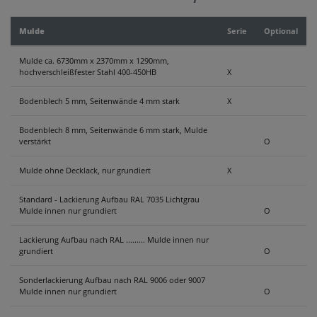
KONTAKT
Mulde
Serie
Optional
Mulde ca. 6730mm x 2370mm x 1290mm,
hochverschleißfester Stahl 400-450HB
X
Bodenblech 5 mm, Seitenwände 4 mm stark
X
Bodenblech 8 mm, Seitenwände 6 mm stark, Mulde
verstärkt
O
Mulde ohne Decklack, nur grundiert
X
Standard - Lackierung Aufbau RAL 7035 Lichtgrau
Mulde innen nur grundiert
O
Lackierung Aufbau nach RAL ......... Mulde innen nur
grundiert
O
Sonderlackierung Aufbau nach RAL 9006 oder 9007
Mulde innen nur grundiert
O