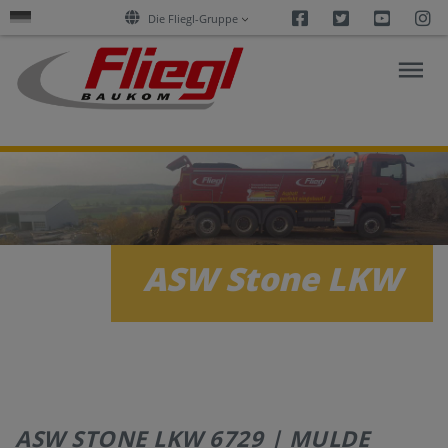
Facebook
Twitter
Youtu
I
Die Fliegl-Gruppe
FORSCHUNG
&
AKTUELLES
ASW Stone LKW
PRODUKTE
SERVICES
UNTERNEHMEN
ASW STONE LKW 6729 | MULDE