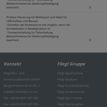
(Bedienhinweise bei Zweiknopfbetätigung
beachten)
O
ProSave-Steuerung mit Bedienpult und Kabel für
LKW-Aufbau und Bausatz
-Schließen der Rückwand ist erst möglich, wenn der
Schiebeboden in Beladeposition ist.
-Totmannschaltung für Teilentladung
(Bedienhinweise bei Zweiknopfbetätigung
beachten)
O
Kontakt
Fliegl Gruppe
Fliegl Bau- und
Fliegl Agrartechnik
Kommunaltechnik GmbH
Fliegl Baukom
Bürgermeister-Boch-Str. 1
Fliegl Grünlandtechnik
D-84453 Mühldorf a. Inn
Fliegl Dosiertechnik
Tel.: +49 (0) 8631 307-382
Fliegl Agro-Center
Fax: +49 (0) 8631 307-553
Fliegl Fahrzeugbau