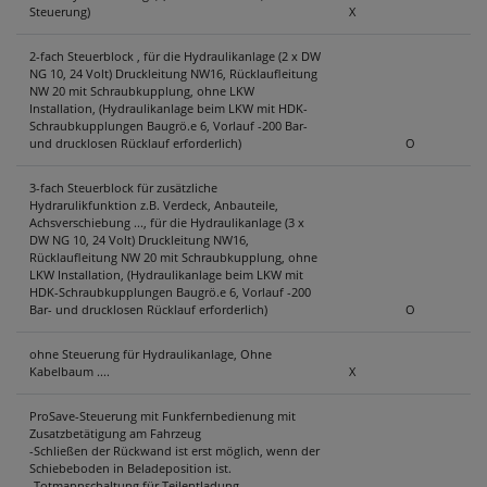
Steuerung)
X
2-fach Steuerblock , für die Hydraulikanlage (2 x DW
NG 10, 24 Volt) Druckleitung NW16, Rücklaufleitung
NW 20 mit Schraubkupplung, ohne LKW
Installation, (Hydraulikanlage beim LKW mit HDK-
Schraubkupplungen Baugrö.e 6, Vorlauf -200 Bar-
und drucklosen Rücklauf erforderlich)
O
3-fach Steuerblock für zusätzliche
Hydrarulikfunktion z.B. Verdeck, Anbauteile,
Achsverschiebung ..., für die Hydraulikanlage (3 x
DW NG 10, 24 Volt) Druckleitung NW16,
Rücklaufleitung NW 20 mit Schraubkupplung, ohne
LKW Installation, (Hydraulikanlage beim LKW mit
HDK-Schraubkupplungen Baugrö.e 6, Vorlauf -200
Bar- und drucklosen Rücklauf erforderlich)
O
ohne Steuerung für Hydraulikanlage, Ohne
Kabelbaum ....
X
ProSave-Steuerung mit Funkfernbedienung mit
Zusatzbetätigung am Fahrzeug
-Schließen der Rückwand ist erst möglich, wenn der
Schiebeboden in Beladeposition ist.
-Totmannschaltung für Teilentladung