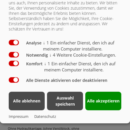
uns auch, Ihnen personalisierte Inhalte zu bieten.
Wir bitten
Sie, der Verwendung von Cookies zuzustimmen, damit wir
Ihnen das bestmögliche Erlebnis bieten können.
Selbstverständlich haben Sie die Möglichkeit, Ihre Cookie-
Einstellungen jederzeit zu ändern und anzupassen. Wir
schätzen Ihr Vertrauen in uns!
MULDE
↓
1
Ein einfacher Dienst, den ich auf
RAHMEN/HYDRAULIK
Analyse
ASW STONE LKW 6729
meinem Computer installiere.
↓
4
Weitere Cookie-Einstellungen.
Notwendig
RAHMEN/HYDRAULIK
| RAHMEN/HYDRAULIK
↓
1
Ein einfacher Dienst, den ich auf
Komfort
meinem Computer installiere.
MULDE
Rahmen/Hydraulik
Serie
Optional
Alle Dienste aktivieren oder deaktivieren
THERMOAUSSTATTUNG
Bausatz ohne Hilfsrahmen für Selbstmontage, ohne
Kotflügel
X
Auswahl
Alle ablehnen
Alle akzeptieren
Bausatz mit Universal - Hilfsrahmen Onroad roh
speichern
(nicht grundiert), ohne Kotflügel,
Hilfsrahmenaussenbreite ca. 830 mm, Höhe ca. 240
Impressum
Datenschutz
mm incl. Muldenbefestigungsteile
O
Ohne Hydraulikanlage, (ohne Ventilblock, ohne