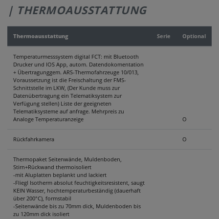
| THERMOAUSSTATTUNG
KONTAKT
Thermoausstattung
Serie
Optional
Temperaturmesssystem digital FCT: mit Bluetooth
Drucker und IOS App, autom. Datendokomentation
+ Übertragunggem. ARS-Thermofahrzeuge 10/013,
Voraussetzung ist die Freischaltung der FMS-
Schnittstelle im LKW, (Der Kunde muss zur
Datenübertragung ein Telematiksystem zur
Verfügung stellen) Liste der geeigneten
Telematiksysteme auf anfrage. Mehrpreis zu
Analoge Temperaturanzeige
O
Rückfahrkamera
O
Thermopaket Seitenwände, Muldenboden,
Stirn+Rückwand thermoisoliert
-mit Aluplatten beplankt und lackiert
-Fliegl Isotherm absolut feuchtigkeitsresistent, saugt
KEIN Wasser, hochtemperaturbeständig (dauerhaft
über 200°C), formstabil
-Seitenwände bis zu 70mm dick, Muldenboden bis
zu 120mm dick isoliert