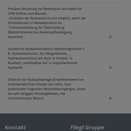
ProSave-Steuerung mit Bedienpult und Kabel für
LKW-Aufbau und Bausatz
-Schließen der Rückwand ist erst möglich, wenn der
Schiebeboden in Beladeposition ist.
-Totmannschaltung für Teilentladung
(Bedienhinweise bei Zweiknopfbetätigung
beachten)
O
zusätzliche Hydraulikfunktion elektromagnetisch z.
B. Hydraulikanschlu. für Hängerbetrieb, ...
Hydraulikanschluss am Heck 1x Vorlauf, 1x
Rücklauf, umschaltbar auf 1x doppelwirkende
Hydraulik
O
Ölkühler für Hydraulikanlage (Empfehlenswert bei
innerbetrieblichen Einsatz mit vielen, kurz
aufeinander folgenden Abschiebevorgängen, sowie
bei sehr bergigen Einsatzgebieten, mit
hochdrehenden Motor)
O
Kontakt
Fliegl Gruppe