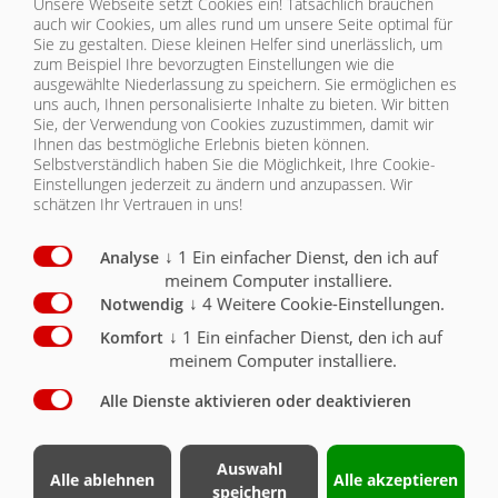
Unsere Webseite setzt Cookies ein! Tatsächlich brauchen
auch wir Cookies, um alles rund um unsere Seite optimal für
Sie zu gestalten. Diese kleinen Helfer sind unerlässlich, um
zum Beispiel Ihre bevorzugten Einstellungen wie die
ausgewählte Niederlassung zu speichern. Sie ermöglichen es
uns auch, Ihnen personalisierte Inhalte zu bieten.
Wir bitten
THERMOAUSSTATTUNG
Sie, der Verwendung von Cookies zuzustimmen, damit wir
Ihnen das bestmögliche Erlebnis bieten können.
Selbstverständlich haben Sie die Möglichkeit, Ihre Cookie-
Einstellungen jederzeit zu ändern und anzupassen. Wir
ASW STONE LKW 6229
schätzen Ihr Vertrauen in uns!
| RAHMEN/HYDRAULIK
↓
1
Ein einfacher Dienst, den ich auf
Analyse
meinem Computer installiere.
Rahmen/Hydraulik
Serie
Optional
↓
4
Weitere Cookie-Einstellungen.
Notwendig
↓
1
Ein einfacher Dienst, den ich auf
Komfort
Bausatz ohne Hilfsrahmen für Selbstmontage, ohne
Kotflügel
X
meinem Computer installiere.
Alle Dienste aktivieren oder deaktivieren
Bausatz mit Universal - Hilfsrahmen Onroad roh
(nicht grundiert), ohne Kotflügel,
Hilfsrahmenaussenbreite ca. 830 mm, Höhe ca. 240
mm incl. Muldenbefestigungsteile
O
Auswahl
Alle ablehnen
Alle akzeptieren
speichern