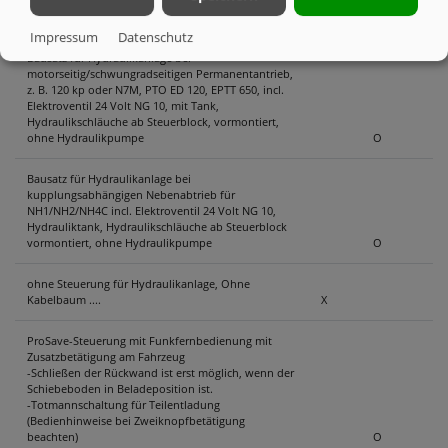
Ohne Hydraulikanlage, (ohne Ventilblock, ohne
Steuerung)
X
Impressum
Datenschutz
Bausatz für Hydraulikanlage bei
motorseitig/schwungradseitigen Permanentantrieb,
z. B. 120 kp oder N7M, PTO ED 120, EPTT 650, incl.
Elektroventil 24 Volt NG 10, mit Tank,
Hydraulikschläuche ab Steuerblock, vormontiert,
ohne Hydraulikpumpe
O
Bausatz für Hydraulikanlage bei
kupplungsabhängigen Nebenabtrieb für
NH1/NH2/NH4C incl. Elektroventil 24 Volt NG 10,
Hydrauliktank, Hydraulikschläuche ab Steuerblock
vormontiert, ohne Hydraulikpumpe
O
ohne Steuerung für Hydraulikanlage, Ohne
Kabelbaum ....
X
ProSave-Steuerung mit Funkfernbedienung mit
Zusatzbetätigung am Fahrzeug
-Schließen der Rückwand ist erst möglich, wenn der
Schiebeboden in Beladeposition ist.
-Totmannschaltung für Teilentladung
(Bedienhinweise bei Zweiknopfbetätigung
beachten)
O