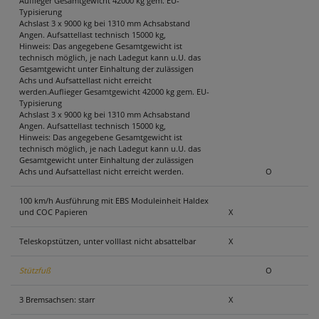
Auflieger Gesamtgewicht 42000 kg gem. EU-
Typisierung
Achslast 3 x 9000 kg bei 1310 mm Achsabstand
Angen. Aufsattellast technisch 15000 kg,
Hinweis: Das angegebene Gesamtgewicht ist
technisch möglich, je nach Ladegut kann u.U. das
Gesamtgewicht unter Einhaltung der zulässigen
Achs und Aufsattellast nicht erreicht
werden.Auflieger Gesamtgewicht 42000 kg gem. EU-
Typisierung
Achslast 3 x 9000 kg bei 1310 mm Achsabstand
Angen. Aufsattellast technisch 15000 kg,
Hinweis: Das angegebene Gesamtgewicht ist
technisch möglich, je nach Ladegut kann u.U. das
Gesamtgewicht unter Einhaltung der zulässigen
Achs und Aufsattellast nicht erreicht werden.
O
100 km/h Ausführung mit EBS Moduleinheit Haldex
und COC Papieren
X
Teleskopstützen, unter volllast nicht absattelbar
X
Stützfuß
O
3 Bremsachsen: starr
X