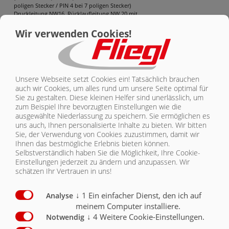
poligen Stecker / PIN 4 bei 7 poligen Stecker)
Druckleitung NW16, Rücklaufleitung NW 20 mit
Schraubkupplung, ohne LKW Installation,
(Hydraulikanlage beim LKW mit HDK-
Wir verwenden Cookies!
Schraubkupplungen Baugrö.e 6, Vorlauf -200 Bar-
und drucklosen Rücklauf erforderlich
O
ProSave-Steuerung mit Funkfernbedienung
mit Zusatzbetätigung am Fahrzeug (Art.Nr. 534740)
Unsere Webseite setzt Cookies ein! Tatsächlich brauchen
-Schlie.en der Rückwand ist erst möglich, wenn der
auch wir Cookies, um alles rund um unsere Seite optimal für
Schiebeboden in Beladeposition ist.
Sie zu gestalten. Diese kleinen Helfer sind unerlässlich, um
-Totmannschaltung für Teilentladung
zum Beispiel Ihre bevorzugten Einstellungen wie die
(Bedienhinweise bei Zweiknopfbetätigung
ausgewählte Niederlassung zu speichern. Sie ermöglichen es
beachten)
X
uns auch, Ihnen personalisierte Inhalte zu bieten.
Wir bitten
Sie, der Verwendung von Cookies zuzustimmen, damit wir
ProSave-Steuerung mit Bedienpult und Kabel für
Ihnen das bestmögliche Erlebnis bieten können.
Sattel, Kabel trennbar
Selbstverständlich haben Sie die Möglichkeit, Ihre Cookie-
-Schlie.en der Rückwand ist erst möglich, wenn der
Einstellungen jederzeit zu ändern und anzupassen. Wir
Schiebeboden in Beladeposition ist.
schätzen Ihr Vertrauen in uns!
-Totmannschaltung für Teilentladung
(Bedienhinweise bei Zweiknopfbetätigung
beachten)
O
↓
1
Ein einfacher Dienst, den ich auf
Analyse
meinem Computer installiere.
Dose Reparaturlack in Muldenfarbe
X
↓
4
Weitere Cookie-Einstellungen.
Notwendig
Thermo Schiebeverdeck, Typ Cabriole-ADR,