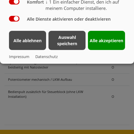
↓
1
Ein einfacher Dienst, den ich auf
Komfort
mechanisch vom Boden aus bedienbar
O
meinem Computer installiere.
Thermo Schiebeverdeck Typ Cabriole-ADR,
Alle Dienste aktivieren oder deaktivieren
elektrischer Antrieb 24 Volt mit Funksteuerung
(funktioniert nicht bei verschmutzter Ladekante)
mit Natosteckdose am Auflieger, ohne
Verbindungskabel.
Auswahl
Alle ablehnen
Alle akzeptieren
Natosteckdose bei Sattelzugmaschine erfoderlich
speichern
Absicherung mit mindestens 70 Ampere (nicht im
Lieferumfang enthalten)
O
Impressum
Datenschutz
Spiral-Verbindungskabel für Schiebeverdeck,
beidseitig mit Natostecker
O
Potentiometer mechanisch / LKW-Aufbau
O
Bedienpult zusätzlich für Steuerblock (ohne LKW
Installation)
O