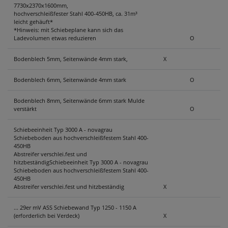
7730x2370x1600mm,
hochverschleißfester Stahl 400-450HB, ca. 31m³
leicht gehäuft*
*Hinweis: mit Schiebeplane kann sich das
Ladevolumen etwas reduzieren
O
Bodenblech 5mm, Seitenwände 4mm stark,
X
Bodenblech 6mm, Seitenwände 4mm stark
O
Bodenblech 8mm, Seitenwände 6mm stark Mulde
verstärkt
O
Schiebeeinheit Typ 3000 A - novagrau
Schiebeboden aus hochverschleißfestem Stahl 400-
450HB
Abstreifer verschlei.fest und
hitzbeständigSchiebeeinheit Typ 3000 A - novagrau
Schiebeboden aus hochverschleißfestem Stahl 400-
450HB
Abstreifer verschlei.fest und hitzbeständig
X
... 29er mV ASS Schiebewand Typ 1250 - 1150 A
(erforderlich bei Verdeck)
X