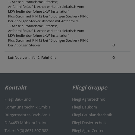
1. Achse automatische Liftachse,
Anfahrhilfe (auf 1. Achse wirkend) elektrisch vom
LKW bedienbar (ohne LKW-Installation)
Plus-Strom auf PIN 12 bei 15 poligen Stecker / PIN 6
bei 7 poligen SteckerLiftachse mit Anfahrhilfe:
1. Achse automatische Liftachse,
Anfahrhilfe (auf 1. Achse wirkend) elektrisch vom
LKW bedienbar (ohne LKW-Installation)
Plus-Strom auf PIN 12 bei 15 poligen Stecker / PIN 6
bei 7 poligen Stecker
O
Luftfederventil für 2. Fahrhöhe
O
Kontakt
Fliegl Gruppe
Fliegl Bau- und
Fliegl Agrartechnik
Kommunaltechnik GmbH
Fliegl Baukom
Bürgermeister-Boch-Str. 1
Fliegl Grünlandtechnik
D-84453 Mühldorf a. Inn
Fliegl Dosiertechnik
Tel.: +49 (0) 8631 307-382
Fliegl Agro-Center