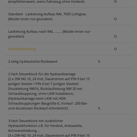
(empfehlenswert, wenn Fahrzeug ohne Verdeck)
O
Standard - Lackierung Aufbau RAL 7035 Lichtgrau
(Mulde innen nur grundiert)
O
Lackierung Aufbau nach RAL ........ (Mulde innen nur
grundiert)
O
Sonderlackierung
O
2 teilig hydraulische Rückwand
X
2-fach Steuerblock für die Hydraulikanlage
(2 x DW NG 10, 24 Volt, Dauerstrom auf PIN 9 bei 15
poligen Stecker / PIN 4 bei 7 poligen Stecker)
Druckleitung NW16, Rücklaufleitung NW 20 mit
Schraubkupplung, ohne LKW Installation,
(Hydraulikanlage beim LKW mit HDK-
Schraubkupplungen Baugröße 6, Vorlauf -200 Bar-
und drucklosen Rücklauf erforderlich)
X
3-fach Steuerblock mit zusätzlicher
Hydraulikfunktion z.B. für Verdeck, Anbauteile,
Achsverschiebung ...
(3 x DW NG 10, 24 Volt, Dauerstrom auf PIN 9 bei 15