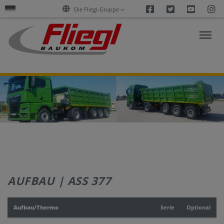
Facebook
Twitter
Youtu
I
Die Fliegl-Gruppe
FORSCHUNG
&
AKTUELLES
PRODUKTE
AUFBAU | ASS 377
SERVICES
Aufbau/Thermo
Serie
Optional
UNTERNEHMEN