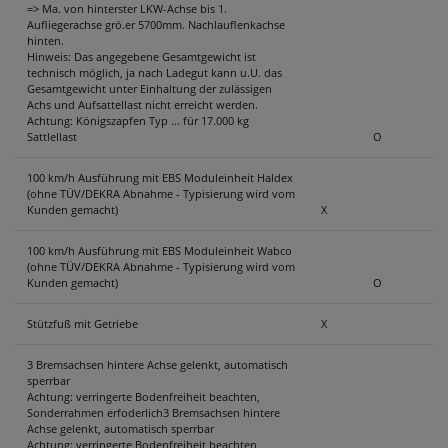
=> Ma. von hinterster LKW-Achse bis 1.
Aufliegerachse grö.er 5700mm. Nachlauflenkachse
hinten.
Hinweis: Das angegebene Gesamtgewicht ist
technisch möglich, ja nach Ladegut kann u.U. das
Gesamtgewicht unter Einhaltung der zulässigen
Achs und Aufsattellast nicht erreicht werden.
Achtung: Königszapfen Typ ... für 17.000 kg
Sattlellast
O
100 km/h Ausführung mit EBS Moduleinheit Haldex
(ohne TÜV/DEKRA Abnahme - Typisierung wird vom
Kunden gemacht)
X
100 km/h Ausführung mit EBS Moduleinheit Wabco
(ohne TÜV/DEKRA Abnahme - Typisierung wird vom
Kunden gemacht)
O
Stützfuß mit Getriebe
X
3 Bremsachsen hintere Achse gelenkt, automatisch
sperrbar
Achtung: verringerte Bodenfreiheit beachten,
Sonderrahmen erfoderlich3 Bremsachsen hintere
Achse gelenkt, automatisch sperrbar
Achtung: verringerte Bodenfreiheit beachten,