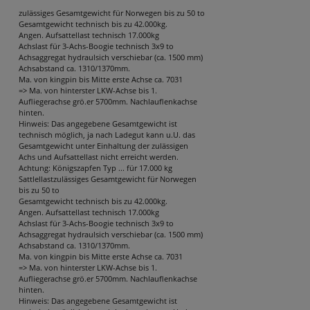
zulässiges Gesamtgewicht für Norwegen bis zu 50 to
Gesamtgewicht technisch bis zu 42.000kg.
Angen. Aufsattellast technisch 17.000kg
Achslast für 3-Achs-Boogie technisch 3x9 to
Achsaggregat hydraulsich verschiebar (ca. 1500 mm)
Achsabstand ca. 1310/1370mm.
Ma. von kingpin bis Mitte erste Achse ca. 7031
=> Ma. von hinterster LKW-Achse bis 1.
Aufliegerachse grö.er 5700mm. Nachlauflenkachse
hinten.
Hinweis: Das angegebene Gesamtgewicht ist
technisch möglich, ja nach Ladegut kann u.U. das
Gesamtgewicht unter Einhaltung der zulässigen
Achs und Aufsattellast nicht erreicht werden.
Achtung: Königszapfen Typ ... für 17.000 kg
Sattlellastzulässiges Gesamtgewicht für Norwegen
bis zu 50 to
Gesamtgewicht technisch bis zu 42.000kg.
Angen. Aufsattellast technisch 17.000kg
Achslast für 3-Achs-Boogie technisch 3x9 to
Achsaggregat hydraulsich verschiebar (ca. 1500 mm)
Achsabstand ca. 1310/1370mm.
Ma. von kingpin bis Mitte erste Achse ca. 7031
=> Ma. von hinterster LKW-Achse bis 1.
Aufliegerachse grö.er 5700mm. Nachlauflenkachse
hinten.
Hinweis: Das angegebene Gesamtgewicht ist