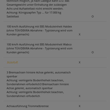
technisch möglich, ja nach Ladegut kann u.U. das
Gesamtgewicht unter Einhaltung der zulässigen
Achs und Aufsattellast nicht erreicht werden.
Achtung: Königszapfen Typ ... für 17.000 kg
Sattlellast
O
100 km/h Ausführung mit EBS Moduleinheit Haldex
(ohne TÜV/DEKRA Abnahme - Typisierung wird vom
Kunden gemacht)
X
100 km/h Ausführung mit EBS Moduleinheit Wabco
(ohne TÜV/DEKRA Abnahme - Typisierung wird vom
Kunden gemacht)
O
Stützfuß
X
3 Bremsachsen hintere Achse gelenkt, automatisch
sperrbar
Achtung: verringerte Bodenfreiheit beachten,
Sonderrahmen erfoderlich3 Bremsachsen hintere
Achse gelenkt, automatisch sperrbar
Achtung: verringerte Bodenfreiheit beachten,
Sonderrahmen erfoderlich
X
Achsausführung Trommelbremse
X