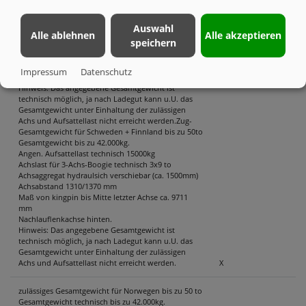
Gesamtgewicht bis zu 42.000kg.
BEREIFUNG
Angen. Aufsattellast technisch 15000kg
Achslast für 3-Achs-Boogie technisch 3x9 to
Auswahl
Achsaggregat hydraulsich verschiebar (ca. 1500mm)
Alle ablehnen
Alle akzeptieren
speichern
Achsabstand 1310/1370 mm
Maß von kingpin bis Mitte letzter Achse ca. 9711
mm
Impressum
Datenschutz
Nachlauflenkachse hinten.
Hinweis: Das angegebene Gesamtgewicht ist
technisch möglich, ja nach Ladegut kann u.U. das
Gesamtgewicht unter Einhaltung der zulässigen
Achs und Aufsattellast nicht erreicht werden.Zug-
Gesamtgewicht für Schweden + Finnland bis zu 50to
Gesamtgewicht bis zu 42.000kg.
Angen. Aufsattellast technisch 15000kg
Achslast für 3-Achs-Boogie technisch 3x9 to
Achsaggregat hydraulsich verschiebar (ca. 1500mm)
Achsabstand 1310/1370 mm
Maß von kingpin bis Mitte letzter Achse ca. 9711
mm
Nachlauflenkachse hinten.
Hinweis: Das angegebene Gesamtgewicht ist
technisch möglich, ja nach Ladegut kann u.U. das
Gesamtgewicht unter Einhaltung der zulässigen
Achs und Aufsattellast nicht erreicht werden.
X
zulässiges Gesamtgewicht für Norwegen bis zu 50 to
Gesamtgewicht technisch bis zu 42.000kg.