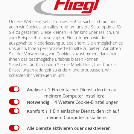
- wird über Sensor von Schiebeachse angesteuert
1. Achse automatische Liftachse,
Anfahrhilfe (auf 1. Achse wirkend) elektrisch vom
LKW bedienbar (ohne LKW-Installation)
Unsere Webseite setzt Cookies ein! Tatsächlich brauchen
Plus-Strom auf PIN 12 bei 15 poligen Stecker / PIN 6
auch wir Cookies, um alles rund um unsere Seite optimal für
bei 7 poligen Stecker
O
Sie zu gestalten. Diese kleinen Helfer sind unerlässlich, um
zum Beispiel Ihre bevorzugten Einstellungen wie die
ausgewählte Niederlassung zu speichern. Sie ermöglichen es
uns auch, Ihnen personalisierte Inhalte zu bieten.
Wir bitten
Sie, der Verwendung von Cookies zuzustimmen, damit wir
Ihnen das bestmögliche Erlebnis bieten können.
Selbstverständlich haben Sie die Möglichkeit, Ihre Cookie-
CHASSIS
Einstellungen jederzeit zu ändern und anzupassen. Wir
schätzen Ihr Vertrauen in uns!
CHASSIS
CHASSIS | ASS 377 EXTRA LONG
↓
1
Ein einfacher Dienst, den ich auf
Analyse
CHASSIS
TELESKOP
meinem Computer installiere.
↓
4
Weitere Cookie-Einstellungen.
Notwendig
AUFBAU
↓
1
Ein einfacher Dienst, den ich auf
Komfort
Chassis
Serie
Optional
meinem Computer installiere.
BELEUCHTUNG/SICHERHEIT
Zug- Gesamtgewicht für Schweden + Finnland bis zu
Alle Dienste aktivieren oder deaktivieren
50to