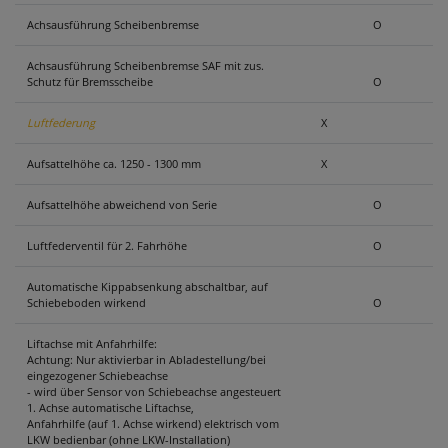
Achsausführung Scheibenbremse
O
Achsausführung Scheibenbremse SAF mit zus.
Schutz für Bremsscheibe
O
Luftfederung
X
Aufsattelhöhe ca. 1250 - 1300 mm
X
Aufsattelhöhe abweichend von Serie
O
Luftfederventil für 2. Fahrhöhe
O
Automatische Kippabsenkung abschaltbar, auf
Schiebeboden wirkend
O
Liftachse mit Anfahrhilfe:
Achtung: Nur aktivierbar in Abladestellung/bei
eingezogener Schiebeachse
- wird über Sensor von Schiebeachse angesteuert
1. Achse automatische Liftachse,
Anfahrhilfe (auf 1. Achse wirkend) elektrisch vom
LKW bedienbar (ohne LKW-Installation)