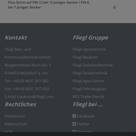
Plus-Strom auf PIN 12 bei 15 poligen Stecker / PIN 6
bei 7 poligen Stecker
O
Kontakt
Fliegl Gruppe
Fliegl Bau- und
Fliegl Agrartechnik
Kommunaltechnik GmbH
Fliegl Baukom
Bürgermeister-Boch-Str. 1
Fliegl Grünlandtechnik
D-84453 Mühldorf a. Inn
Fliegl Dosiertechnik
Tel.: +49 (0) 8631 307-382
Fliegl Agro-Center
Fax: +49 (0) 8631 307-553
Fliegl Fahrzeugbau
E-Mail: baukom@fliegl.com
RPS Trailer Rental
Rechtliches
Fliegl bei …
Impressum
Facebook
Datenschutz
Twitter
AGB
Youtube