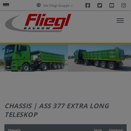
Facebook
Twitter
Youtu
I
Die Fliegl-Gruppe
FORSCHUNG
&
AKTUELLES
PRODUKTE
CHASSIS | ASS 377 EXTRA LONG
SERVICES
TELESKOP
UNTERNEHMEN
Chassis
Serie
Optional