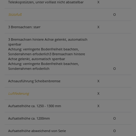
Teleskopstützen, unter volllast nicht absattelbar
X
Stützfuß
O
3 Bremsachsen: starr
X
3 Bremsachsen hintere Achse gelenkt, automatisch
sperrbar
Achtung: verringerte Bodenfreiheit beachten,
Sonderrahmen erfoderlich3 Bremsachsen hintere
Achse gelenkt, automatisch sperrbar
Achtung: verringerte Bodenfreiheit beachten,
Sonderrahmen erfoderlich
O
Achsausführung Scheibenbremse
X
Luftfederung
X
Aufsattelhöhe ca. 1250 - 1300 mm
X
Aufsattelhöhe ca. 1200mm
O
Aufsattelhöhe abweichend von Serie
O