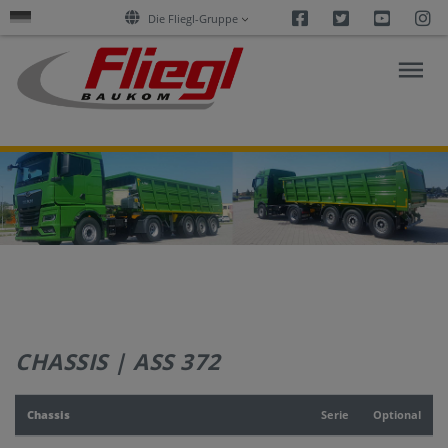
Facebook
Twitter
Youtu
I
Die Fliegl-Gruppe
FORSCHUNG
&
AKTUELLES
PRODUKTE
CHASSIS | ASS 372
SERVICES
Chassis
Serie
Optional
UNTERNEHMEN