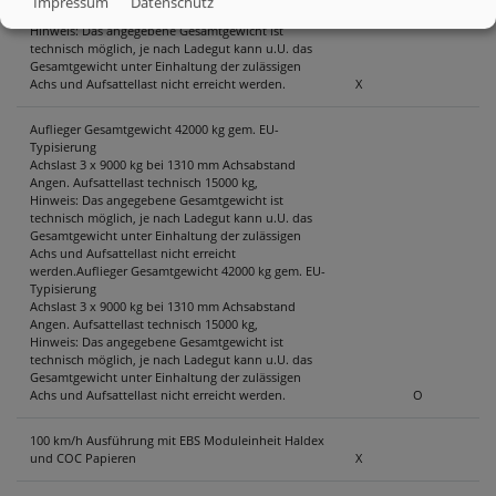
Impressum
Datenschutz
Angen. Aufsattellast technisch 13000 kg,
Hinweis: Das angegebene Gesamtgewicht ist
technisch möglich, je nach Ladegut kann u.U. das
Gesamtgewicht unter Einhaltung der zulässigen
Achs und Aufsattellast nicht erreicht werden.
X
Auflieger Gesamtgewicht 42000 kg gem. EU-
Typisierung
Achslast 3 x 9000 kg bei 1310 mm Achsabstand
Angen. Aufsattellast technisch 15000 kg,
Hinweis: Das angegebene Gesamtgewicht ist
technisch möglich, je nach Ladegut kann u.U. das
Gesamtgewicht unter Einhaltung der zulässigen
Achs und Aufsattellast nicht erreicht
werden.Auflieger Gesamtgewicht 42000 kg gem. EU-
Typisierung
Achslast 3 x 9000 kg bei 1310 mm Achsabstand
Angen. Aufsattellast technisch 15000 kg,
Hinweis: Das angegebene Gesamtgewicht ist
technisch möglich, je nach Ladegut kann u.U. das
Gesamtgewicht unter Einhaltung der zulässigen
Achs und Aufsattellast nicht erreicht werden.
O
100 km/h Ausführung mit EBS Moduleinheit Haldex
und COC Papieren
X