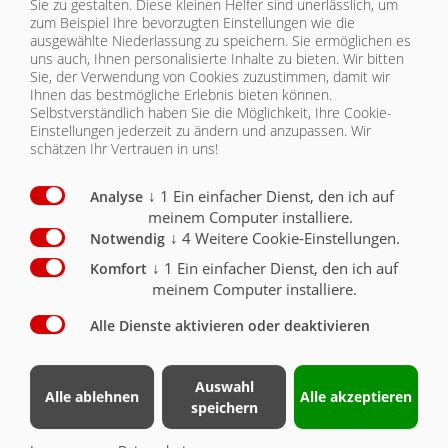
Sie zu gestalten. Diese kleinen Helfer sind unerlässlich, um
zum Beispiel Ihre bevorzugten Einstellungen wie die
ausgewählte Niederlassung zu speichern. Sie ermöglichen es
uns auch, Ihnen personalisierte Inhalte zu bieten.
Wir bitten
Sie, der Verwendung von Cookies zuzustimmen, damit wir
Ihnen das bestmögliche Erlebnis bieten können.
Selbstverständlich haben Sie die Möglichkeit, Ihre Cookie-
CHASSIS
Einstellungen jederzeit zu ändern und anzupassen. Wir
schätzen Ihr Vertrauen in uns!
CHASSIS
CHASSIS | ASS 372
↓
1
Ein einfacher Dienst, den ich auf
Analyse
CHASSIS
meinem Computer installiere.
↓
4
Weitere Cookie-Einstellungen.
Notwendig
Chassis
Serie
Optional
AUFBAU
↓
1
Ein einfacher Dienst, den ich auf
Komfort
Auflieger Gesamtgewicht 40000 kg gem. EU-
meinem Computer installiere.
Typisierung
BELEUCHTUNG/SICHERHEIT
Achslast 3 x 9000 kg bei 1310 mm Achsabstand
Alle Dienste aktivieren oder deaktivieren
Angen. Aufsattellast technisch 13000 kg,
Hinweis: Das angegebene Gesamtgewicht ist
BEREIFUNG
technisch möglich, je nach Ladegut kann u.U. das
Gesamtgewicht unter Einhaltung der zulässigen
Auswahl
Alle ablehnen
Alle akzeptieren
Achs und Aufsattellast nicht erreicht
speichern
werden.Auflieger Gesamtgewicht 40000 kg gem. EU-
Typisierung
Achslast 3 x 9000 kg bei 1310 mm Achsabstand