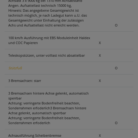
Achslast 3 x 9000 kg bei 1310 mm Achsabstand
Angen. Aufsattellast technisch 15000 kg,
Hinweis: Das angegebene Gesamtgewicht ist
technisch möglich, je nach Ladegut kann u.U. das
Gesamtgewicht unter Einhaltung der zulässigen
Achs und Aufsattellast nicht erreicht werden.
O
100 km/h Ausführung mit EBS Moduleinheit Haldex
und COC Papieren
X
Teleskopstützen, unter volllast nicht absattelbar
X
Stützfuß
O
3 Bremsachsen: starr
X
3 Bremsachsen hintere Achse gelenkt, automatisch
sperrbar
Achtung: verringerte Bodenfreiheit beachten,
Sonderrahmen erfoderlich3 Bremsachsen hintere
Achse gelenkt, automatisch sperrbar
Achtung: verringerte Bodenfreiheit beachten,
Sonderrahmen erfoderlich
O
Achsausführung Scheibenbremse
X