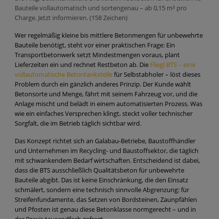
Bauteile vollautomatisch und sortengenau – ab 0,15 m³ pro
Charge. Jetzt informieren. (158 Zeichen)
Wer regelmäßig kleine bis mittlere Betonmengen für unbewehrte
Bauteile benötigt, steht vor einer praktischen Frage: Ein
Transportbetonwerk setzt Mindestmengen voraus, plant
Lieferzeiten ein und rechnet Restbeton ab. Die
Fliegl BTS – eine
vollautomatische Betontankstelle
für Selbstabholer – löst dieses
Problem durch ein gänzlich anderes Prinzip. Der Kunde wählt
Betonsorte und Menge, fährt mit seinem Fahrzeug vor, und die
Anlage mischt und belädt in einem automatisierten Prozess. Was
wie ein einfaches Versprechen klingt, steckt voller technischer
Sorgfalt, die im Betrieb täglich sichtbar wird.
Das Konzept richtet sich an Galabau-Betriebe, Baustoffhändler
und Unternehmen im Recycling- und Baustoffsektor, die täglich
mit schwankendem Bedarf wirtschaften. Entscheidend ist dabei,
dass die BTS ausschließlich Qualitätsbeton für unbewehrte
Bauteile abgibt. Das ist keine Einschränkung, die den Einsatz
schmälert, sondern eine technisch sinnvolle Abgrenzung: für
Streifenfundamente, das Setzen von Bordsteinen, Zaunpfählen
und Pfosten ist genau diese Betonklasse normgerecht – und in