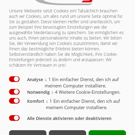
Die Fliegl Betontankstelle ist in zwei Typen erhältlich, die sich in
Unsere Webseite setzt Cookies ein! Tatsächlich brauchen
Mischvolumen und Stundenleistung unterscheiden:
auch wir Cookies, um alles rund um unsere Seite optimal für
Sie zu gestalten. Diese kleinen Helfer sind unerlässlich, um
BTS 500
— Tellermischer ca. 0,5 m³, Mischleistung ca. 15 m³/h,
zum Beispiel Ihre bevorzugten Einstellungen wie die
Mischmotor 15 kW, Strombedarf 45 A
ausgewählte Niederlassung zu speichern. Sie ermöglichen es
BTS 1000
— Tellermischer ca. 1,0 m³, Mischleistung ca. 25 m³/h,
uns auch, Ihnen personalisierte Inhalte zu bieten.
Wir bitten
Mischmotor 45 kW, Strombedarf 125 A
Sie, der Verwendung von Cookies zuzustimmen, damit wir
Vollautomatische Steuerung: Serie bei beiden Typen
Ihnen das bestmögliche Erlebnis bieten können.
Platzbedarf ohne Passivlager: ca. 100 m²
Selbstverständlich haben Sie die Möglichkeit, Ihre Cookie-
Mischdauer: ca. 2 Minuten pro Charge
Einstellungen jederzeit zu ändern und anzupassen. Wir
schätzen Ihr Vertrauen in uns!
Die Entscheidung zwischen BTS 500 und BTS 1000 hängt vom zu
erwartenden Tagesvolumen ab. Wer im Baustoffhandel täglich
↓
1
Ein einfacher Dienst, den ich auf
Analyse
mehrere Kunden mit Betonbedarf bedient, ist mit der BTS 1000
meinem Computer installiere.
besser aufgestellt. Für kleinere Betriebe mit begrenztem
↓
4
Weitere Cookie-Einstellungen.
Notwendig
Platzbedarf und moderatem Durchsatz leistet die BTS 500
dasselbe – nur im anderen Maßstab.
↓
1
Ein einfacher Dienst, den ich auf
Komfort
meinem Computer installiere.
Alle Dienste aktivieren oder deaktivieren
BUNKER, SILOS UND