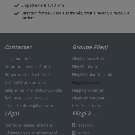
Empattement 1810 mm
Direction forcée - 2 essieux freinés, droit à l’avant, directeur à
l’arrière
Contacter
Groupe Fliegl
Fliegl Bau- und
Fliegl Agrartechnik
Kommunaltechnik GmbH
Fliegl Baukom
Bürgermeister-Boch-Str. 1
Fliegl Grünlandtechnik
D-84453 Mühldorf a. Inn
Fliegl Dosiertechnik
téléphoner: +49 (0) 8631 307-382
Fliegl Agro-Center
fax: +49 (0) 8631 307-553
Fliegl Fahrzeugbau
E-Mail: baukom@fliegl.com
RPS Trailer Rental
Légal
Fliegl à ...
Mentions légales (allemand)
Facebook
Déclaration de confidentialité
Twitter