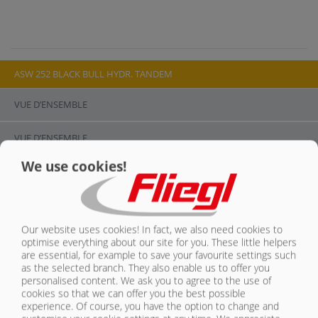
CONTACT
ASW 252 BLACK BULL HYDR. TANDEM
VUE D’ENSEMBLE
GALERIE D’IMAGES
VUE D’ENSEMBLE
We use cookies!
CHÂSSIS/ESSIEUX
CAISSE
Our website uses cookies! In fact, we also need cookies to
ÉCLAIRAGE/SÉCURITÉ
optimise everything about our site for you. These little helpers
are essential, for example to save your favourite settings such
as the selected branch. They also enable us to offer you
PNEUMATIQUES
personalised content. We ask you to agree to the use of
cookies so that we can offer you the best possible
experience. Of course, you have the option to change and