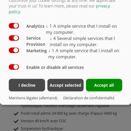
customise your cookie settings at any time. We appreciate
your trust in us!
To learn more, please read our
privacy
policy
.
VUE D’ENSEMBLE
↓
1
A simple service that I install on
Analytics
my computer.
↓
4
Several simple services that I
Service
install on my computer.
Benne
5215
– 5230 x 2370 x 1150 mm, fond 6 mm, parois
Provision
latérales 4 mm d’épaisseur en acier très résistant à l’usure
↓
1
A simple service that I install on
Marketing
400-450 HB
my computer.
Porte arrière hydraulique en 2 parties
Enable or disable all services
Quantité d’huile requise/prélevée dans le réservoir
SEULEMENT env. 17 litres
Peinture RAL 9005 noir foncé
I decline
Accept selected
Accept all
Châssis intégré, châssis non interchangeable, centre de
gravité bas
Mentions légales (allemand)
Déclaration de confidentialité
Timon en V renforcé, attelage bas avec suspension de timon
hydraulique, hauteur d’attelage facilement réglable
Poids total admis 24 000 kg avec charge d’appui 4000 kg
Version 40 km/h avec COC
Suspension hydraulique