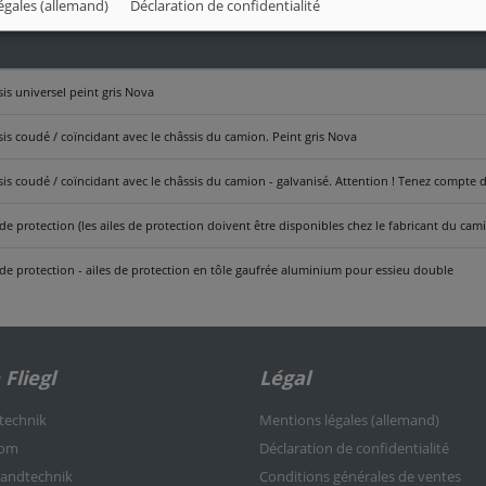
égales (allemand)
Déclaration de confidentialité
is universel peint gris Nova
is coudé / coïncidant avec le châssis du camion. Peint gris Nova
is coudé / coïncidant avec le châssis du camion - galvanisé. Attention ! Tenez compte d
 de protection (les ailes de protection doivent être disponibles chez le fabricant du cam
 de protection - ailes de protection en tôle gaufrée aluminium pour essieu double
Fliegl
Légal
rtechnik
Mentions légales (allemand)
kom
Déclaration de confidentialité
nlandtechnik
Conditions générales de ventes