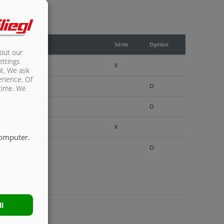
Série
Option
bout our
ettings
X
nt. We ask
erience. Of
O
 time. We
O
X
computer.
O
ll
IS