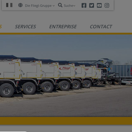
Facebook
Twitter
Youtube
Instagra
Die Fliegl-Gruppe
Suche
S
SERVICES
ENTREPRISE
CONTACT
R