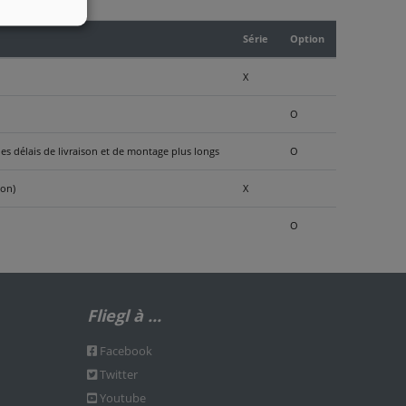
Série
Option
X
O
es délais de livraison et de montage plus longs
O
ion)
X
O
Fliegl à ...
Facebook
Twitter
Youtube