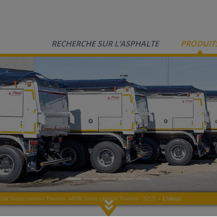
RECHERCHE SUR L’ASPHALTE
PRODUIT
ASW Stone camion Thermo
»
ASW Stone camion Thermo - 5215
»
Châssis