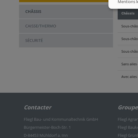
Mentions l
CHÂSSIS
Châssis
CAISSE/THERMO
Sous-châss
Sous-châss
SÉCURITÉ
Sous-châss
Sans ailes
Avec ailes
Contacter
Groupe 
Fliegl Bau- und Kommunaltechnik GmbH
Fliegl Agra
Bürgermeister-Boch-Str. 1
Fliegl Bau
D-84453 Mühldorf a. Inn
Fliegl Grü