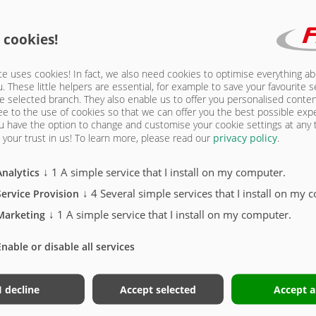
215 | CHÂSSIS
 cookies!
e uses cookies! In fact, we also need cookies to optimise everything a
u. These little helpers are essential, for example to save your favourite s
e selected branch. They also enable us to offer you personalised conte
ee to the use of cookies so that we can offer you the best possible exp
 Nova
u have the option to change and customise your cookie settings at any
your trust in us!
To learn more, please read our
privacy policy
.
. Attention ! Tenez compte des délais de livraison et de montage plus longs
↓
1
A simple service that I install on my computer.
Analytics
les chez le fabricant du camion)
↓
4
Several simple services that I install on my 
Service Provision
ium pour essieu double
↓
1
A simple service that I install on my computer.
Marketing
Enable or disable all services
I decline
Accept selected
Accept a
STONE CAMION THERMO - 5215 | CHÂSS