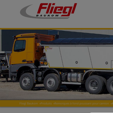
Fliegl Baukom
»
Produits
»
Remorques à fond poussant pour camion
»