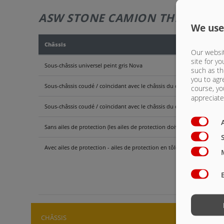
ASW STONE CAMION THERMO - 5
We use
Châssis
Our websit
site for yo
Sous-châssis universel peint gris Nova
such as th
you to agr
Sous-châssis coudé / coïncidant avec le châssis du camion. Peint gris
course, yo
appreciate 
Sous-châssis coudé / coïncidant avec le châssis du camion - galvanisé
Sans ailes de protection (les ailes de protection doivent être disponib
Avec ailes de protection - ailes de protection en tôle gaufrée alumin
ASW 
CHÂSSIS