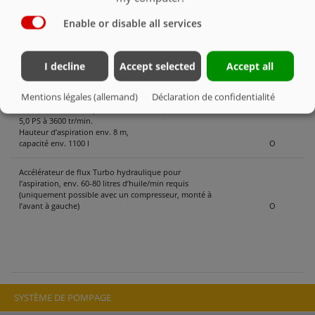
Tuyau d’aspiration 3 m NW 150
O
Enable or disable all services
Flexible d’aspiration 3 m NW 150
O
I decline
Accept selected
Accept all
Pompe à eau avec moteur à essence Honda WB 30 XT
avec flexible d’aspiration de 3 m et filtre d’aspiration,
Mentions légales (allemand)
Déclaration de confidentialité
durée de fonctionnement continu 1 h 30 min,
hauteur manométrique totale env. 28 m,
5,0 PS à 3600 tr/min.
Hauteur d’aspiration env. 8 m,
capacité env. 1100 l
O
Accélérateur de flux Turbo hydraulique pour
l’aspiration, env. 60-80 litres d’huile/min requis
(uniquement possible avec un compresseur, monté à
l’avant à gauche)
O
SYSTÈME DE POMPAGE