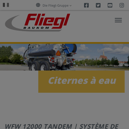
Facebook
Twitter
Youtu
I
Die Fliegl-Gruppe
RECHERCHE
SUR
L’ASPHALTE
Citernes à eau
PRODUITS
SERVICES
ENTREPRISE
WFW 12000 TANDEM | SYSTÈME DE