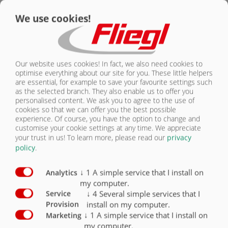
We use cookies!
CONTACT
Équipement Pneumatiques
Série
En option
Pneumatiques 385/65-R22,5
X
Our website uses cookies! In fact, we also need cookies to
Pneumatiques 385/65-R22,5
O
optimise everything about our site for you. These little helpers
are essential, for example to save your favourite settings such
Pneumatiques 445/45-R19,5
O
as the selected branch. They also enable us to offer you
personalised content. We ask you to agree to the use of
Pneumatiques 445/65-R22,5 neufs
O
cookies so that we can offer you the best possible
experience. Of course, you have the option to change and
customise your cookie settings at any time. We appreciate
Pneumatiques 550/45-22,5
O
your trust in us!
To learn more, please read our
privacy
policy
.
Pneumatiques 560/45-R22,5
↓
1
A simple service that I install on
Analytics
my computer.
↓
4
Several simple services that I
Service
install on my computer.
Provision
PNEUMATIQUES
↓
1
A simple service that I install on
Marketing
my computer.