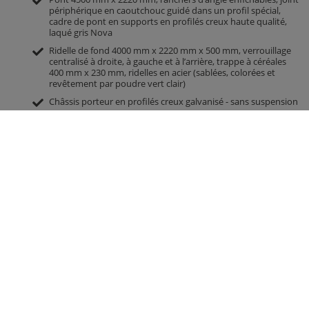
périphérique en caoutchouc guidé dans un profil spécial,
cadre de pont en supports en profilés creux haute qualité,
laqué gris Nova
Ridelle de fond 4000 mm x 2220 mm x 500 mm, verrouillage
centralisé à droite, à gauche et à l’arrière, trappe à céréales
400 mm x 230 mm, ridelles en acier (sablées, colorées et
revêtement par poudre vert clair)
Châssis porteur en profilés creux galvanisé - sans suspension
1 essieu de freinage, largeur d’allée 1850 mm
Frein à inertie - retour automatique
Œillet de traction DIN 40 (Ø 40 mm)
Pneumatiques 385/65-R22,5 RE / capacité de charge par roue
5 000 kg à 60 km/h
Variante 25 km/h pour ALLEMAGNE avec fiche de données
TÜV pour la-fo ZGM.
Roue porteuse lourde, rabattable
Vérin de basculement à course de 1850 mm, arrêt de fin de
course
2 feux 5 fonctions sans support d’éclairage 12 V avec verre
résistant aux chocs
Robinet d’arrêt