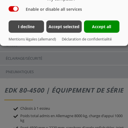
ÉQUIPEMENT DE SÉRIE
Enable or disable all services
ÉQUIPEMENT DE SÉRIE
I decline
Accept selected
Accept all
CHÂSSIS
Mentions légales (allemand)
Déclaration de confidentialité
CAISSE
ÉCLAIRAGE/SÉCURITÉ
PNEUMATIQUES
EDK 80-4500 | ÉQUIPEMENT DE SÉRIE
Châssis à 1 essieu
Poids total admis en Allemagne 8000 kg, charge d’appui 1000
kg
Pont 4500 mm x 2220 mm, ranchers d’angle enfichables, joint