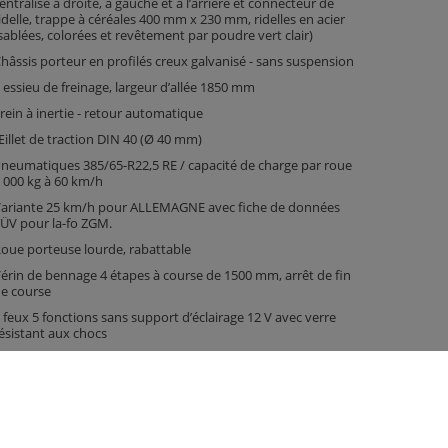
entralisé à droite, à gauche et à l’arrière et connecteur de
idelle, trappe à céréales 400 mm x 230 mm, ridelles en acier
sablées, colorées et revêtement par poudre vert clair)
hâssis porteur en profilés creux galvanisé - sans suspension
 essieu de freinage, largeur d’allée 1850 mm
rein à inertie - retour automatique
illet de traction DIN 40 (Ø 40 mm)
neumatiques 385/65-R22,5 RE / capacité de charge par roue
 000 kg à 60 km/h
ariante 25 km/h pour ALLEMAGNE avec fiche de données
ÜV pour la-fo ZGM.
oue porteuse lourde, rabattable
érin de bennage 4 étapes à course de 1500 mm, arrêt de fin
e course
 feux 5 fonctions sans support d’éclairage 12 V avec verre
ésistant aux chocs
obinet d’arrêt