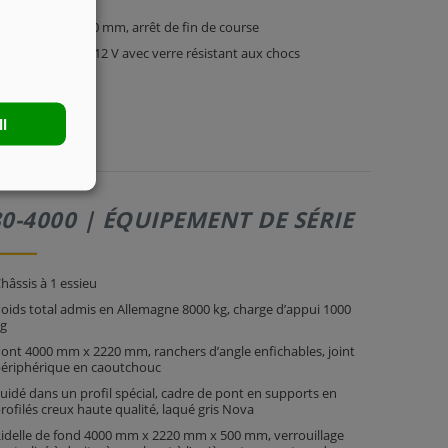
attable
à course de 1500 mm, arrêt de fin de course
port d’éclairage 12 V avec verre résistant aux chocs
ll
0-4000 | ÉQUIPEMENT DE SÉRIE
hâssis à 1 essieu
oids total admis en Allemagne 8000 kg, charge d’appui 1000
g
ont 4000 mm x 2220 mm, ranchers d’angle enfichables, joint
ériphérique en caoutchouc
uidé dans un profil spécial, cadre de pont en supports en
rofilés creux haute qualité, laqué gris Nova
idelle de fond 4000 mm x 2220 mm x 500 mm, verrouillage