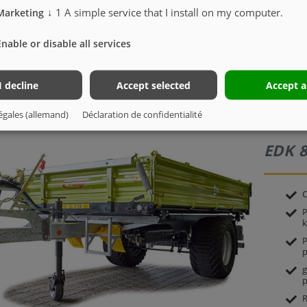
Roue porteuse lourde, rab
↓
1
A simple service that I install on my computer.
Marketing
Vérin de bennage 4 étapes 
2 feux 5 fonctions sans sup
Enable or disable all services
Robinet d’arrêt
I decline
Accept selected
Accept a
égales (allemand)
Déclaration de confidentialité
EDK 8
C
P
k
P
p
g
p
R