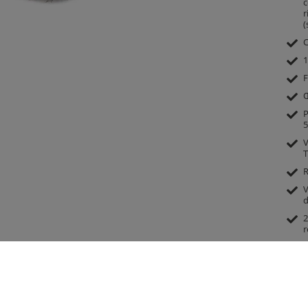
c
r
(
C
1
F
Œ
P
5
V
T
R
V
d
2
r
R