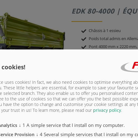
EDK 80-4000 | ÉQU
Châssis à 1 essieu
Poids total admis en Allem
Pont 4000 mm x 2220 mm, ra
caoutchouc
guidé dans un profil spécia
laqué gris Nova
 cookies!
Ridelle de fond 4000 mm x 
et à l’arrière et connecteur
e uses cookies! In fact, we also need cookies to optimise everything a
acier (sablées, colorées et
u. These little helpers are essential, for example to save your favourite s
Châssis porteur en profilés
e selected branch. They also enable us to offer you personalised conte
1 essieu de freinage, large
ee to the use of cookies so that we can offer you the best possible exp
u have the option to change and customise your cookie settings at any
Frein à inertie - retour au
your trust in us!
To learn more, please read our
privacy policy
.
Œillet de traction DIN 40 
Pneumatiques 385/65-R22,5 
↓
1
A simple service that I install on my computer.
Analytics
Variante 25 km/h pour AL
↓
4
Several simple services that I install on my 
Service Provision