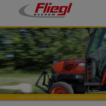
Fliegl Baukom
»
Produits
»
Véhicules de construction tractés par un trac