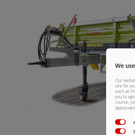
We use
Our websit
site for yo
such as th
you to agr
course, yo
appreciate 