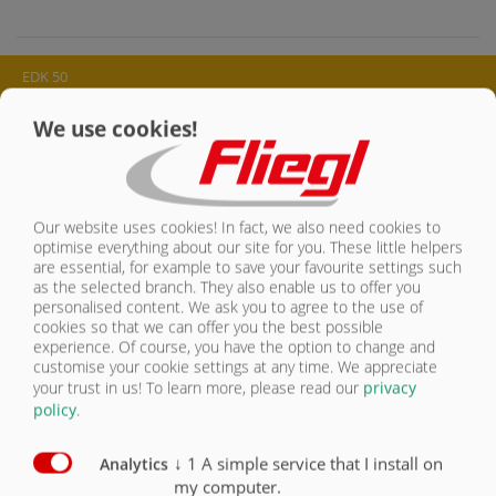
CONTACT
EDK 50
We use cookies!
ÉQUIPEMENT DE SÉRIE
EDK 50 | ÉQUIPEMENT DE SÉRIE
ÉQUIPEMENT DE SÉRIE
Châssis à 1 essieu
Our website uses cookies! In fact, we also need cookies to
CHÂSSIS
optimise everything about our site for you. These little helpers
Poids total admis 5500 kg (correspond à une charge par essieu de
are essential, for example to save your favourite settings such
4500 kg plus une charge d’appui de 1000 kg)
CAISSE
as the selected branch. They also enable us to offer you
Hauteur d’attelage env. 700 mm
personalised content. We ask you to agree to the use of
cookies so that we can offer you the best possible
Pont 3500 mm x 1820 mm, ranchers d’angle enfichables, fond
ÉCLAIRAGE/SÉCURITÉ
entièrement en acier en une seule pièce, verrouillage centralisé à
experience. Of course, you have the option to change and
l’arrière, cadre de pont en supports en profilés creux haute
customise your cookie settings at any time. We appreciate
qualité, peint gris Nova
PNEUMATIQUES
your trust in us!
To learn more, please read our
privacy
Ridelle de fond 400 mm, trappe à céréales 300 mm x 200 mm,
policy
.
ridelles en acier (sablées, colorées et revêtement par poudre vert
clair)
↓
1
A simple service that I install on
Analytics
Châssis porteur en profilés creux galvanisé - sans suspension
my computer.