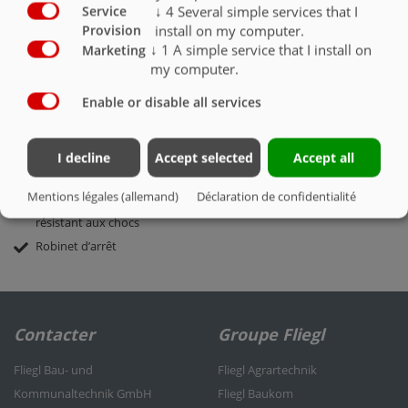
1 essieu freiné, voie 1450 mm
↓
4
Several simple services that I
Service
Frein à inertie - retour automatique
install on my computer.
Provision
↓
1
A simple service that I install on
Marketing
Flèche droite pour attelage haut
my computer.
Œillet de traction DIN 40 (Ø 40 mm)
Pneumatiques 11.5/80-15.3 10 PR
Enable or disable all services
Version 25 km/h Allemagne avec ABE pour engin de traction
agricole et forestier
I decline
Accept selected
Accept all
Vérin de bennage à course de 1200 mm
Roue porteuse lourde, rabattable
Mentions légales (allemand)
Déclaration de confidentialité
2 phares 5 fonctions sans support d’éclairage 12 V avec verre
résistant aux chocs
Robinet d’arrêt
Contacter
Groupe Fliegl
Fliegl Bau- und
Fliegl Agrartechnik
Kommunaltechnik GmbH
Fliegl Baukom