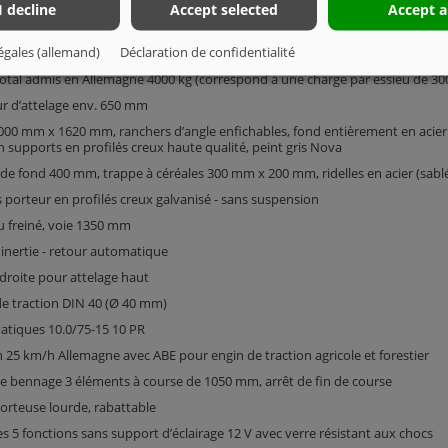
I decline
Accept selected
Accept a
égales (allemand)
Déclaration de confidentialité
 à 1 essieu
total admis en Allemagne 4000 kg (correspond à une charge par essieu de 30
r d’attelage env. 650 mm
00 mm x 1620 mm, ranchers d’angle enfichables, fond entièrement en acier en 
 supports en profilés creux haute qualité, peint gris Nova
 de fond 400 mm, trappe à céréales 300 mm x 200 mm, ridelles en acier (sablé
 porteur en profilés creux galvanisé - sans suspension
u freiné, voie 1350 mm
 inertie - retour automatique
droite pour attelage haut
de traction DIN 40 (Ø 40 mm)
tiques 10.0/75-15 10 PR
 25 km/h Allemagne avec ABE pour engin de traction agricole et forestier
de bennage 3 éléments à course de 1050 mm, arrêt de fin de course
orteuse lourde, rabattable
s 5 fonctions sans support d’éclairage 12 V avec verre résistant aux chocs