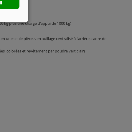
ll
00 kg plus une charge d’appui de 1000 kg)
une seule pièce, verrouillage centralisé à l’arrière, cadre de
es, colorées et revêtement par poudre vert clair)