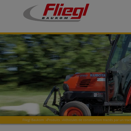
Fliegl Baukom
»
Produits
»
Véhicules de construction tractés par un trac