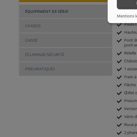
ÉQUIPEMENT DE SÉRIE
Mentions l
Châssis
Poids 
CHÂSSIS
Hauteu
CAISSE
Pont 30
pont en
Ridelle
ÉCLAIRAGE/SÉCURITÉ
Châssis
PNEUMATIQUES
1 essie
Frein à
Flèche 
Œillet 
Pneuma
Version
Vérin 
Roue p
2 phare