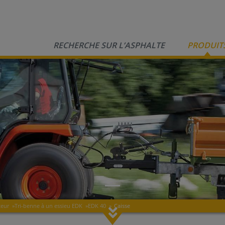
RECHERCHE SUR L’ASPHALTE
PRODUIT
teur
»
Tri-benne à un essieu EDK
»
EDK 40
»
Caisse