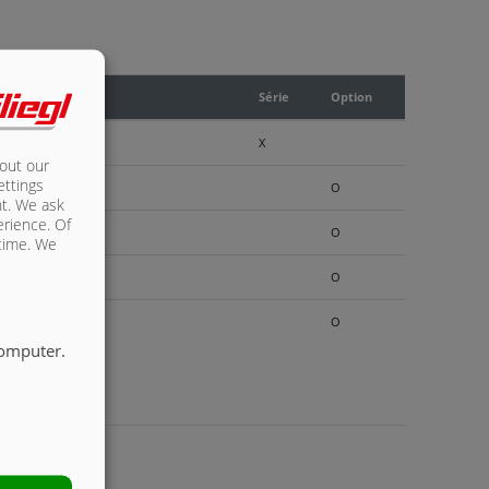
Série
Option
X
bout our
ettings
O
nt. We ask
erience. Of
O
 time. We
O
O
computer.