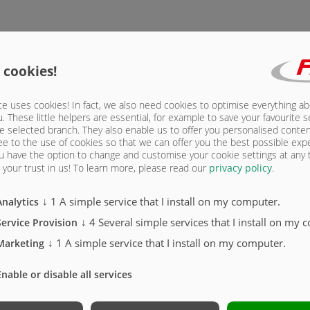
 cookies!
 x 200 mm, ridelles en acier (sablées, colorées et revêtement par poudre vert clair)
e uses cookies! In fact, we also need cookies to optimise everything a
u. These little helpers are essential, for example to save your favourite s
e selected branch. They also enable us to offer you personalised conte
ee to the use of cookies so that we can offer you the best possible exp
 30 x 30 mm, sans connecteur de ridelle
u have the option to change and customise your cookie settings at any
your trust in us!
To learn more, please read our
privacy policy
.
↓
1
A simple service that I install on my computer.
Analytics
↓
4
Several simple services that I install on my 
Service Provision
↓
1
A simple service that I install on my computer.
Marketing
Enable or disable all services
0 | ÉQUIPEMENT DE SÉRIE