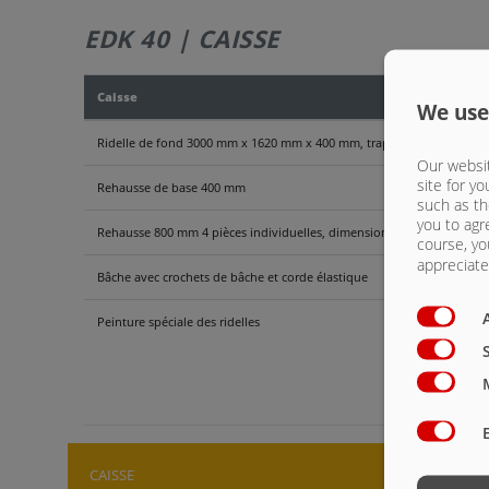
EDK 40 | CAISSE
Caisse
We use
Ridelle de fond 3000 mm x 1620 mm x 400 mm, trappe à céréales 300 mm
Our websit
site for yo
Rehausse de base 400 mm
such as th
you to agr
Rehausse 800 mm 4 pièces individuelles, dimensions des mailles env.
course, yo
appreciate 
Bâche avec crochets de bâche et corde élastique
Peinture spéciale des ridelles
EDK 4
CAISSE