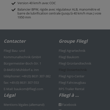
Version 40 km/h avec COC
Balancier BPW, rigide avec régulateur ALB, manomètre et
barre de lubrification centrale (jusqu’à 40 km/h max.) voie
1950 mm
Contacter
Groupe Fliegl
Fliegl Bau- und
Fliegl Agrartechnik
Kommunaltechnik GmbH
Fliegl Baukom
Bürgermeister-Boch-Str. 1
Fliegl Grünlandtechnik
D-84453 Mühldorf a. Inn
Fliegl Dosiertechnik
téléphoner: +49 (0) 8631 307-382
Fliegl Agro-Center
fax: +49 (0) 8631 307-553
Fliegl Fahrzeugbau
E-Mail: baukom@fliegl.com
RPS Trailer Rental
Légal
Fliegl à ...
Mentions légales (allemand)
Facebook