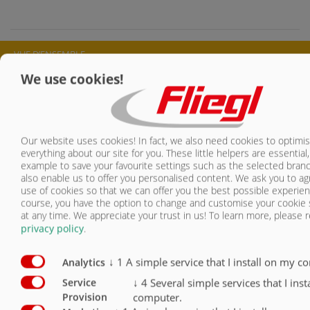
VUE D’ENSEMBLE
We use cookies!
GALERIE D’IMAGES
GALERIE D’IMAGES ASW 252 BLACK BULL PENDUL
Our website uses cookies! In fact, we also need cookies to optimi
everything about our site for you. These little helpers are essential,
example to save your favourite settings such as the selected bran
also enable us to offer you personalised content. We ask you to ag
use of cookies so that we can offer you the best possible experien
course, you have the option to change and customise your cookie 
at any time. We appreciate your trust in us!
To learn more, please 
privacy policy
.
↓
1
A simple service that I install on my c
Analytics
↓
4
Several simple services that I ins
Service
computer.
Provision