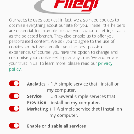
Sans montage de toit, 4 profils en Z détachés
O
Our website uses cookies! In fact, we also need cookies to
optimise everything about our site for you. These little helpers
are essential, for example to save your favourite settings such
as the selected branch. They also enable us to offer you
ÉQUIPEMENT THERMIQUE
personalised content. We ask you to agree to the use of
cookies so that we can offer you the best possible
experience. Of course, you have the option to change and
customise your cookie settings at any time. We appreciate
ASW STONE CAMION 6215
your trust in us!
To learn more, please read our
privacy
| CHÂSSIS/HYDRAULIQUE
policy
.
↓
1
A simple service that I install on
Analytics
Châssis/hydraulique
Série
Option
my computer.
↓
4
Several simple services that I
Service
Kit sans sous-châssis pour montage autonome, sans
install on my computer.
Provision
ailes de protection
X
↓
1
A simple service that I install on
Marketing
my computer.
Kit avec sous-châssis universel Onroad brut (sans
apprêt), sans ailes de protection, largeur extérieure du
sous-châssis env. 830 mm, hauteur env. 240 mm avec
Enable or disable all services
attaches de la benne
O