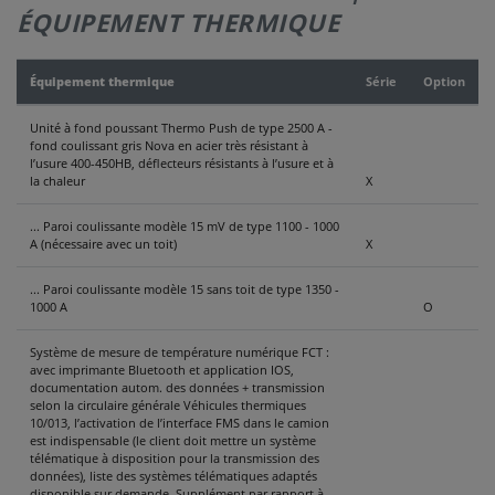
ÉQUIPEMENT THERMIQUE
CONTACT
Équipement thermique
Série
Option
Unité à fond poussant Thermo Push de type 2500 A -
fond coulissant gris Nova en acier très résistant à
l’usure 400-450HB, déflecteurs résistants à l’usure et à
la chaleur
X
... Paroi coulissante modèle 15 mV de type 1100 - 1000
A (nécessaire avec un toit)
X
... Paroi coulissante modèle 15 sans toit de type 1350 -
1000 A
O
Système de mesure de température numérique FCT :
avec imprimante Bluetooth et application IOS,
documentation autom. des données + transmission
selon la circulaire générale Véhicules thermiques
10/013, l’activation de l’interface FMS dans le camion
est indispensable (le client doit mettre un système
télématique à disposition pour la transmission des
données), liste des systèmes télématiques adaptés
disponible sur demande. Supplément par rapport à