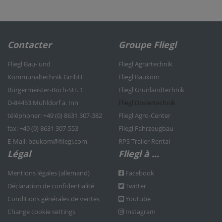
Contacter
Groupe Fliegl
Fliegl Bau- und
Fliegl Agrartechnik
Kommunaltechnik GmbH
Fliegl Baukom
Bürgermeister-Boch-Str. 1
Fliegl Grünlandtechnik
D-84453 Mühldorf a. Inn
Fliegl Dosiertechnik
téléphoner: +49 (0) 8631 307-382
Fliegl Agro-Center
fax: +49 (0) 8631 307-553
Fliegl Fahrzeugbau
E-Mail: baukom@fliegl.com
RPS Trailer Rental
Légal
Fliegl à ...
Mentions légales (allemand)
Facebook
Déclaration de confidentialité
Twitter
Conditions générales de ventes
Youtube
Change cookie settings
Instagram