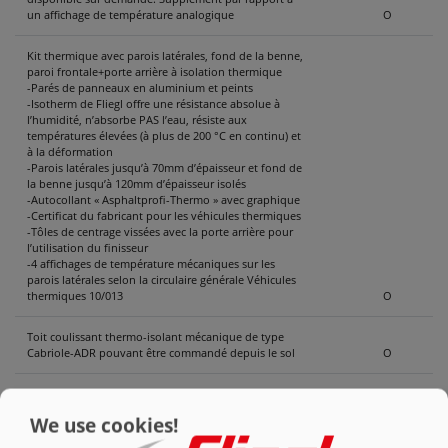
un affichage de température analogique
O
Kit thermique avec parois latérales, fond de la benne,
paroi frontale+porte arrière à isolation thermique
-Parés de panneaux en aluminium et peints
-Isotherm de Fliegl offre une résistance absolue à
l’humidité, n’absorbe PAS l’eau, résiste aux
températures élevées (à plus de 200 °C en continu) et
à la déformation
-Parois latérales jusqu’à 70mm d’épaisseur et fond de
la benne jusqu’à 120mm d’épaisseur isolés
-Autocollant « Asphaltprofi-Thermo » avec graphique
-Certificat du fabricant pour les véhicules thermiques
-Tôles de centrage vissées avec la porte arrière pour
l’utilisation du finisseur
-4 affichages de température mécaniques sur les
parois latérales selon la circulaire générale Véhicules
thermiques 10/013
O
Toit coulissant thermo-isolant mécanique de type
Cabriole-ADR pouvant être commandé depuis le sol
O
Toit coulissant thermo-isolant de type Cabriole-ADR
avec entraînement électrique 24 V et commande radio
O
We use cookies!