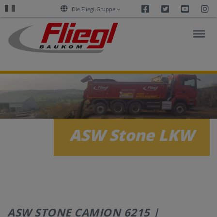
Facebook
Twitter
Youtu
I
Die Fliegl-Gruppe
RECHERCHE
SUR
L’ASPHALTE
ASW Stone LKW
PRODUITS
SERVICES
ENTREPRISE
ASW STONE CAMION 6215 |