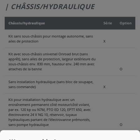
| CHÂSSIS/HYDRAULIQUE
CONTACT
Châssis/hydraulique
Série
Option
Kit sans sous-châssis pour montage autonome, sans
ailes de protection
X
Kit avec sous-châssis universel Onroad brut (sans
apprêt), sans ailes de protection, largeur extérieure du
sous-châssis env. 830 mm, hauteur env. 240 mm avec
attaches de la benne
O
Sans installation hydraulique (sans bloc de soupape,
sans commande)
X
Kit pour installation hydraulique avec un
entraînement permanent côté moteur/côté volant,
par ex. 120 kp ou N7M, PTO ED 120, EPTT 650, avec
électrovanne 24 V NG 10, réservoir, tuyaux
hydrauliques partant de l’électrovanne prémontés,
sans pompe hydraulique
O
Kit pour installation hydraulique avec un