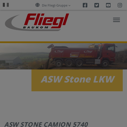
Facebook
Twitter
Youtu
I
Die Fliegl-Gruppe
RECHERCHE
SUR
L’ASPHALTE
ASW Stone LKW
PRODUITS
SERVICES
ENTREPRISE
ASW STONE CAMION 5740