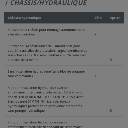
| CHÂSSIS/HYDRAULIQUE
Châssis/hydraulique
Série
Option
Kit sans sous-châssis pour montage autonome, sans
ailes de protection
X
Kit avec sous-châssis universel Onroad brut (sans
apprêt), sans ailes de protection, largeur extérieure du
sous-châssis env. 830 mm, hauteur env. 240 mm avec
attaches de la benne
O
Sans installation hydraulique (sans bloc de soupape,
sans commande)
X
Kit pour installation hydraulique avec un
entraînement permanent côté moteur/côté volant,
par ex. 120 kp ou N7M, PTO ED 120, EPTT 650, avec
électrovanne 24 V NG 10, réservoir, tuyaux
hydrauliques partant de l’électrovanne prémontés,
sans pompe hydraulique
O
Kit pour installation hydraulique avec un
entraînement auxiliaire dépendant de l’embrayage