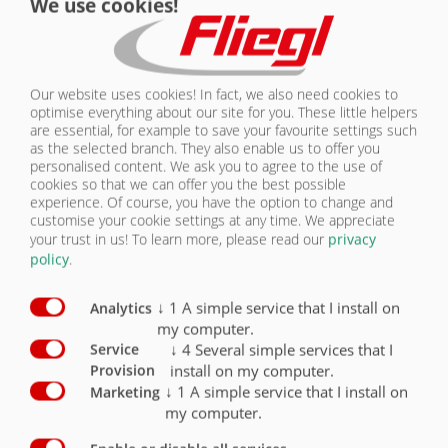
We use cookies!
entraînement auxiliaire dépendant de l’embrayage
pour NH1/NH2/NH4C avec électrovanne 24 V NG 10,
réservoir hydraulique, tuyaux hydrauliques partant
de l’électrovanne prémontés, sans pompe
hydraulique
O
Our website uses cookies! In fact, we also need cookies to
optimise everything about our site for you. These little helpers
Sans commande pour l’installation hydraulique, sans
are essential, for example to save your favourite settings such
faisceau de câbles ....
X
as the selected branch. They also enable us to offer you
personalised content. We ask you to agree to the use of
Commande ProSave avec commande à distance radio
cookies so that we can offer you the best possible
et actionnement supplémentaire sur le véhicule
experience. Of course, you have the option to change and
-La fermeture de la porte arrière n’est possible que
lorsque le fond coulissant se trouve en position de
customise your cookie settings at any time. We appreciate
chargement.
your trust in us!
To learn more, please read our
privacy
-Dispositif d’homme mort pour déchargement partiel
policy
.
(observez les consignes d’utilisation en cas
d’actionnement des deux boutons)
O
↓
1
A simple service that I install on
Analytics
Commande ProSave avec pupitre de commande et
my computer.
câble pour caisse du porteur et kit
↓
4
Several simple services that I
Service
-La fermeture de la porte arrière n’est possible que
install on my computer.
Provision
lorsque le fond coulissant se trouve en position de
chargement.
↓
1
A simple service that I install on
Marketing
-Dispositif d’homme mort pour déchargement partiel
my computer.
(observez les consignes d’utilisation en cas
d’actionnement des deux boutons)
O