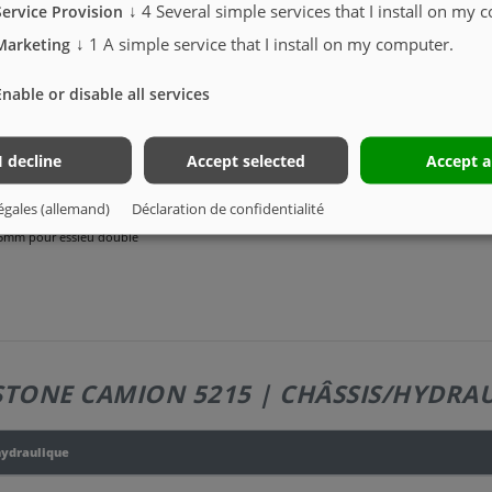
↓
4
Several simple services that I install on my 
Service Provision
↓
1
A simple service that I install on my computer.
Marketing
 000 kg et de la charge utile du châssis de camion.
Enable or disable all services
I decline
Accept selected
Accept a
égales (allemand)
Déclaration de confidentialité
605mm pour essieu double
STONE CAMION 5215 | CHÂSSIS/HYDRA
hydraulique