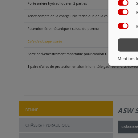
Porte arrière hydraulique en 2 parties
Tenez compte de la charge utile technique de la caisse jusqu’à env. 20
Potentiomètre mécanique / caisse du porteur
Cale de dosage vissée
Barre anti-encastrement rabattable pour camion UFS 60, seule
Mentions l
1 paire d’ailes de protection en aluminium, tôle gaufrée env. 2750x
ASW 
BENNE
CHÂSSIS/HYDRAULIQUE
Châssis/