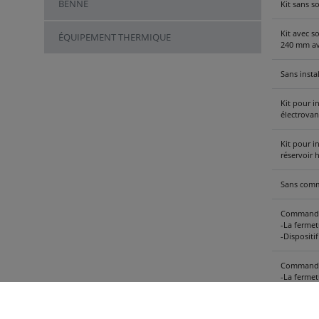
BENNE
Kit sans s
Kit avec s
ÉQUIPEMENT THERMIQUE
240 mm av
Sans inst
Kit pour i
électrovan
Kit pour 
réservoir 
Sans comma
Commande 
-La fermet
-Dispositi
Commande 
-La fermet
-Dispositi
Fonction 