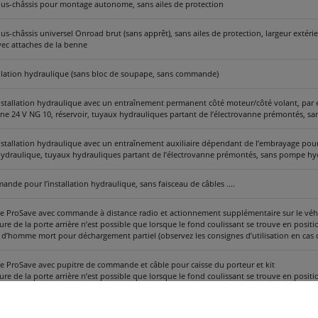
ous-châssis pour montage autonome, sans ailes de protection
ous-châssis universel Onroad brut (sans apprêt), sans ailes de protection, largeur exté
ec attaches de la benne
allation hydraulique (sans bloc de soupape, sans commande)
nstallation hydraulique avec un entraînement permanent côté moteur/côté volant, par 
ne 24 V NG 10, réservoir, tuyaux hydrauliques partant de l’électrovanne prémontés, 
installation hydraulique avec un entraînement auxiliaire dépendant de l’embrayage p
hydraulique, tuyaux hydrauliques partant de l’électrovanne prémontés, sans pompe hy
nde pour l’installation hydraulique, sans faisceau de câbles ....
ProSave avec commande à distance radio et actionnement supplémentaire sur le véh
ure de la porte arrière n’est possible que lorsque le fond coulissant se trouve en posit
f d’homme mort pour déchargement partiel (observez les consignes d’utilisation en ca
ProSave avec pupitre de commande et câble pour caisse du porteur et kit
ure de la porte arrière n’est possible que lorsque le fond coulissant se trouve en posit
f d’homme mort pour déchargement partiel (observez les consignes d’utilisation en ca
hydraulique supplémentaire électromagnétique par ex. raccordement hydr. pour exploi