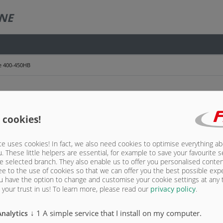
NE
re 400-450HB
ée
 cookies!
e uses cookies! In fact, we also need cookies to optimise everything a
enne avec apprêt uniquement
u. These little helpers are essential, for example to save your favourite s
e selected branch. They also enable us to offer you personalised conte
prêt uniquement
ee to the use of cookies so that we can offer you the best possible exp
u have the option to change and customise your cookie settings at any
la benne avec apprêt uniquement
your trust in us!
To learn more, please read our
privacy policy
.
↓
1
A simple service that I install on my computer.
Analytics