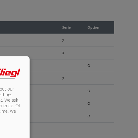
Série
Option
X
X
O
X
bout our
O
ettings
nt. We ask
O
erience. Of
 time. We
O