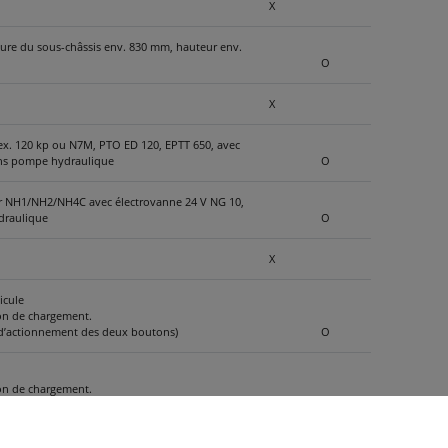
X
rieure du sous-châssis env. 830 mm, hauteur env.
O
X
ex. 120 kp ou N7M, PTO ED 120, EPTT 650, avec
sans pompe hydraulique
O
our NH1/NH2/NH4C avec électrovanne 24 V NG 10,
draulique
O
X
icule
ion de chargement.
s d’actionnement des deux boutons)
O
ion de chargement.
s d’actionnement des deux boutons)
O
tation en remorque, ... Raccordement