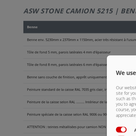
ASW STONE CAMION 5215 | BEN
Benne
Benne env. 5230mm x 2370mm x 1150mm, acier très résistant à l’usu
Tôle de fond 5 mm, parois latérales 4 mm d’épaisseur
Tôle de fond 8 mm, parois latérales 6 mm d’épaisseur, benne renforc
We use
Benne sans couche de finition, apprêt uniquement
Our websit
Peinture standard de la caisse RAL 7035 gris clair, intérieur de la b
site for yo
such as th
Peinture de la caisse selon RAL ......... Intérieur de la benne avec ap
you to agr
course, yo
Peinture spéciale de la caisse selon RAL 9006 ou 9007, intérieur de 
appreciate 
ATTENTION : teintes métallisées pour camion NON disponibles