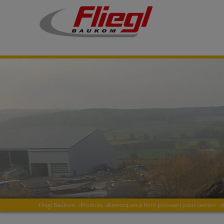
Fliegl Baukom
»
Produits
»
Remorques à fond poussant pour camion
»