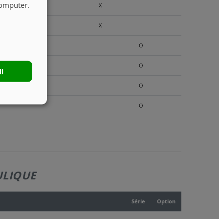
computer.
X
X
O
O
ll
O
O
ULIQUE
Série
Option