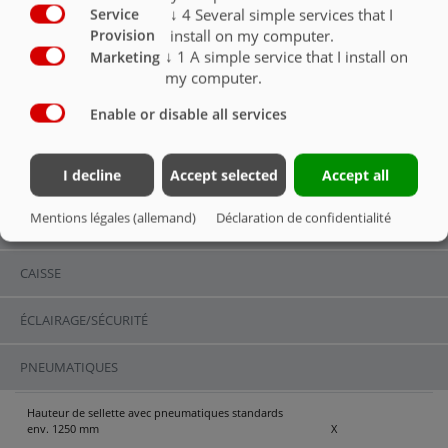
Tenez compte des informations !
O
↓
4
Several simple services that I
Service
install on my computer.
Provision
↓
1
A simple service that I install on
Marketing
my computer.
Enable or disable all services
ÉCLAIRAGE/SÉCURITÉ
I decline
Accept selected
Accept all
CHÂSSIS
ASS 388 GREENTEC | CHÂSSIS
Mentions légales (allemand)
Déclaration de confidentialité
CHÂSSIS
Châssis
Série
Option
CAISSE
Châssis peint gris Nova : charge utile optimisée avec
cadre de châssis intégré
X
ÉCLAIRAGE/SÉCURITÉ
Pont 8800 mm x 2380 mm (longueur totale avec porte
PNEUMATIQUES
arrière 500 mm)
X
Hauteur de sellette avec pneumatiques standards
env. 1250 mm
X