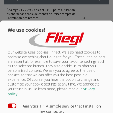
CONTACT
Éclairage 24 V / 2 x 7 pôles et 1 x 15 pôles (utilisation
au choix), sans câble de connexion (tenez compte de
l’affectation des broches)
X
Feux de position latéraux droits et gauches (jaunes)
X
We use cookies!
Feux de gabarit arrière (blancs/rouges)
X
Feux de position avant (blancs)
X
Our website uses cookies! In fact, we also need cookies to
optimise everything about our site for you. These little helpers
Marquage des contours selon ECE 104
X
are essential, for example to save your favourite settings such
as the selected branch. They also enable us to offer you
Feu d’avertissement (en tant qu’avertissement lorsque
personalised content. We ask you to agree to the use of
la porte arrière n’est pas verrouillée)
O
cookies so that we can offer you the best possible
experience. Of course, you have the option to change and
customise your cookie settings at any time. We appreciate
Phares de travail
(courant sur BROCHE 14 avec connecteur à 15 pôles /
your trust in us!
To learn more, please read our
privacy
BROCHE 2 avec connecteur à 7 pôles)
O
policy
.
Caméra de recul pour semi-remorque (sans
↓
1
A simple service that I install on
Analytics
installation camion réf. : 516976), comprise dans la
valeur des marchandises de 1500,-
my computer.