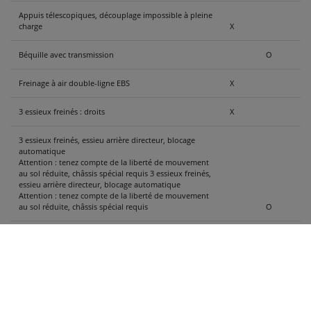
Appuis télescopiques, découplage impossible à pleine
charge
X
Béquille avec transmission
O
Freinage à air double-ligne EBS
X
3 essieux freinés : droits
X
3 essieux freinés, essieu arrière directeur, blocage
automatique
Attention : tenez compte de la liberté de mouvement
au sol réduite, châssis spécial requis 3 essieux freinés,
essieu arrière directeur, blocage automatique
Attention : tenez compte de la liberté de mouvement
au sol réduite, châssis spécial requis
O
Essieu avec frein à tambour
X
Essieu avec frein à disques
O
Suspension pneumatique
X