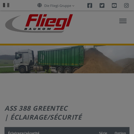
Facebook
Twitter
Youtu
I
Die Fliegl-Gruppe
RECHERCHE
SUR
L’ASPHALTE
PRODUITS
ASS 388 GREENTEC
SERVICES
| ÉCLAIRAGE/SÉCURITÉ
ENTREPRISE
Éclairage/sécurité
Série
Option