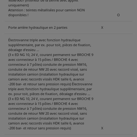
9006/9007 (intérieur de la benne avec apprêt
uniquement)
Attention : teintes métallisées pour camion NON
disponibles !
O
Porte arrière hydraulique en 2 parties
X
Électrovanne triple avec fonction hydraulique
supplémentaire, par ex. pour toit, pièces de fixation,
décalage d’essieu ...
(3 x ED NG 10, 24 V, courant permanent sur BROCHE 9
avec connecteur à 15 pôles / BROCHE 4 avec
connecteur à 7 pôles) conduite de pression NW16,
conduite de retour NW 20 avec raccord vissé, sans
installation camion (installation hydraulique sur
camion avec raccords vissés HDK taille 6, avance
-200 bar- et retour sans pression requis) Électrovanne
triple avec fonction hydraulique supplémentaire, par
ex. pour toit, pièces de fixation, décalage d’essieu ...
(3 x ED NG 10, 24 V, courant permanent sur BROCHE 9
avec connecteur à 15 pôles / BROCHE 4 avec
connecteur à 7 pôles) conduite de pression NW16,
conduite de retour NW 20 avec raccord vissé, sans
installation camion (installation hydraulique sur
camion avec raccords vissés HDK taille 6, avance
-200 bar- et retour sans pression requis)
X