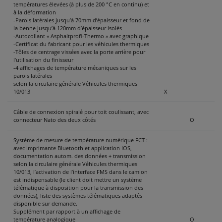
températures élevées (à plus de 200 °C en continu) et
à la déformation
-Parois latérales jusqu’à 70mm d’épaisseur et fond de
la benne jusqu’à 120mm d’épaisseur isolés
-Autocollant « Asphaltprofi-Thermo » avec graphique
-Certificat du fabricant pour les véhicules thermiques
-Tôles de centrage vissées avec la porte arrière pour
l’utilisation du finisseur
-4 affichages de température mécaniques sur les
parois latérales
selon la circulaire générale Véhicules thermiques
10/013
X
Câble de connexion spiralé pour toit coulissant, avec
connecteur Nato des deux côtés
O
Système de mesure de température numérique FCT :
avec imprimante Bluetooth et application IOS,
documentation autom. des données + transmission
selon la circulaire générale Véhicules thermiques
10/013, l’activation de l’interface FMS dans le camion
est indispensable (le client doit mettre un système
télématique à disposition pour la transmission des
données), liste des systèmes télématiques adaptés
disponible sur demande.
Supplément par rapport à un affichage de
température analogique
O