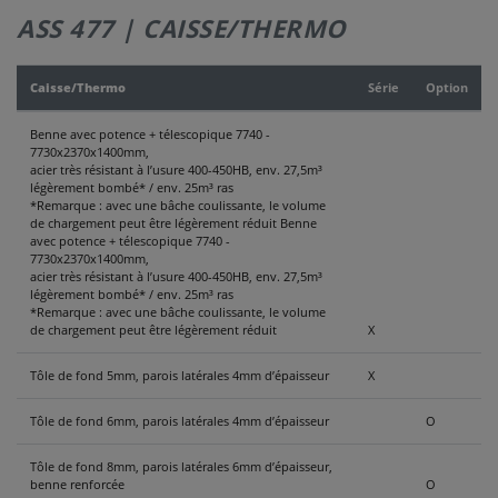
ASS 477 | CAISSE/THERMO
CONTACT
Caisse/Thermo
Série
Option
Benne avec potence + télescopique 7740 -
7730x2370x1400mm,
acier très résistant à l’usure 400-450HB, env. 27,5m³
légèrement bombé* / env. 25m³ ras
*Remarque : avec une bâche coulissante, le volume
de chargement peut être légèrement réduit Benne
avec potence + télescopique 7740 -
7730x2370x1400mm,
acier très résistant à l’usure 400-450HB, env. 27,5m³
légèrement bombé* / env. 25m³ ras
*Remarque : avec une bâche coulissante, le volume
de chargement peut être légèrement réduit
X
Tôle de fond 5mm, parois latérales 4mm d’épaisseur
X
Tôle de fond 6mm, parois latérales 4mm d’épaisseur
O
Tôle de fond 8mm, parois latérales 6mm d’épaisseur,
benne renforcée
O