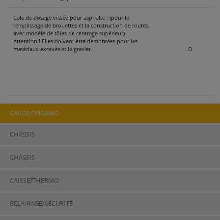
Cale de dosage vissée pour asphalte : (pour le
remplissage de brouettes et la construction de routes,
avec modèle de tôles de centrage supérieur)
Attention ! Elles doivent être démontées pour les
matériaux excavés et le gravier.
O
CAISSE/THERMO
CHÂSSIS
ASS 477 | CHÂSSIS
CHÂSSIS
Châssis
Série
Option
CAISSE/THERMO
Poids total admis pour Danemark jusqu’à 54/56 t
Poids total de la semi-remorque 45 000 kg
ÉCLAIRAGE/SÉCURITÉ
Charge d’attelage technique admise 15 000 kg
Charge par essieu technique jusqu’à 4x9 t