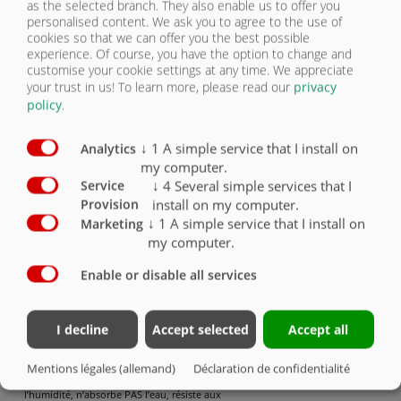
as the selected branch. They also enable us to offer you
entraînement électrique 24 V avec commande radio
personalised content. We ask you to agree to the use of
(ne fonctionne pas si la rampe de chargement est
encrassée)
cookies so that we can offer you the best possible
avec prise Nato sur la semi-remorque, sans câble de
experience. Of course, you have the option to change and
connexion.
customise your cookie settings at any time. We appreciate
Prise Nato requise avec un tracteur routier, protection
your trust in us!
To learn more, please read our
privacy
par fusible de 70 ampères minimum (non compris
policy
.
dans la livraison). Toit coulissant thermo-isolant, type
Cabriole-ADR, entraînement électrique 24 V avec
commande radio (ne fonctionne pas si la rampe de
↓
1
A simple service that I install on
Analytics
chargement est encrassée)
avec prise Nato sur la semi-remorque, sans câble de
my computer.
connexion.
↓
4
Several simple services that I
Service
Prise Nato requise avec un tracteur routier, protection
install on my computer.
Provision
par fusible de 70 ampères minimum (non compris
dans la livraison).
O
↓
1
A simple service that I install on
Marketing
my computer.
Freins finisseur,
courant sur BROCHE 15 avec connecteur à 15 pôles /
Enable or disable all services
BROCHE 5 avec connecteur à 7 pôles
X
Kit thermique
I decline
Accept selected
Accept all
Parois latérales, fond de la benne, paroi
frontale+porte arrière à isolation thermique
-Parés de panneaux en aluminium et peints
Mentions légales (allemand)
Déclaration de confidentialité
-Isotherm de Fliegl offre une résistance absolue à
l’humidité, n’absorbe PAS l’eau, résiste aux