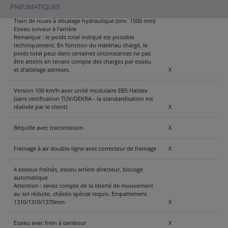
Charge par essieu pour essieu quadridem 30 000 kg,
PNEUMATIQUES
empattement 1310/1310/1370 mm
Train de roues à décalage hydraulique (env. 1500 mm)
Essieu suiveur à l’arrière
Remarque : le poids total indiqué est possible
techniquement. En fonction du matériau chargé, le
poids total peut dans certaines circonstances ne pas
être atteint en tenant compte des charges par essieu
et d’attelage admises.
X
Version 100 km/h avec unité modulaire EBS Haldex
(sans certification TÜV/DEKRA - la standardisation est
réalisée par le client)
X
Béquille avec transmission
X
Freinage à air double-ligne avec correcteur de freinage
X
4 essieux freinés, essieu arrière directeur, blocage
automatique
Attention : tenez compte de la liberté de mouvement
au sol réduite, châssis spécial requis. Empattement
1310/1310/1370mm
X
Essieu avec frein à tambour
X