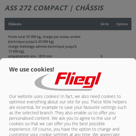
ASS 272 COMPACT | CHÂSSIS
CONTACT
Châssis
Série
Option
Poids total 33 000 kg, charge par essieu arrière
(technique jusqu’à 20 000 kg),
charge d’attelage admise (technique jusqu’à
13 000 kg),
empattement env. 1810 mm
X
We use cookies!
Version 100 km/h avec unité modulaire EBS Haldex et
documents COC
X
Appuis télescopiques, découplage impossible à pleine
charge
X
Our website uses cookies! In fact, we also need cookies to
optimise everything about our site for you. These little helpers
Béquille avec transmission
O
are essential, for example to save your favourite settings such
as the selected branch. They also enable us to offer you
2 essieux freinés, tous deux droits
X
personalised content. We ask you to agree to the use of
cookies so that we can offer you the best possible
Freins finisseur,
O
experience. Of course, you have the option to change and
courant sur BROCHE 15 avec connecteur à 15 pôles /
customise your cookie settings at any time. We appreciate