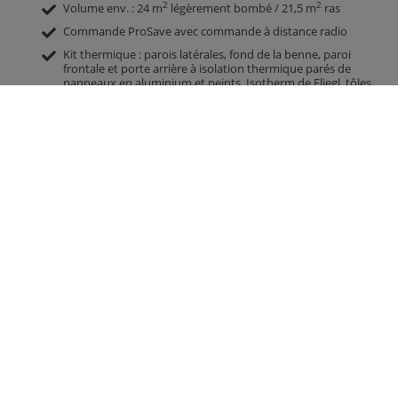
2
2
Volume env. : 24 m
légèrement bombé / 21,5 m
ras
Commande ProSave avec commande à distance radio
Kit thermique : parois latérales, fond de la benne, paroi
frontale et porte arrière à isolation thermique parés de
panneaux en aluminium et peints, Isotherm de Fliegl, tôles
de centrage vissées, 4 affichages de température
Toit coulissant thermo-isolant
Quantité d’huile requise/prélevée dans le réservoir
SEULEMENT env. 28,5 litres
Centre de gravité du chargement très bas
Hauteur de chargement extrêmement basse
Déchargement total
Amélioration de la qualité de l’asphalte
Contacter
Groupe Fliegl
Fliegl Bau- und
Fliegl Agrartechnik
Kommunaltechnik GmbH
Fliegl Baukom