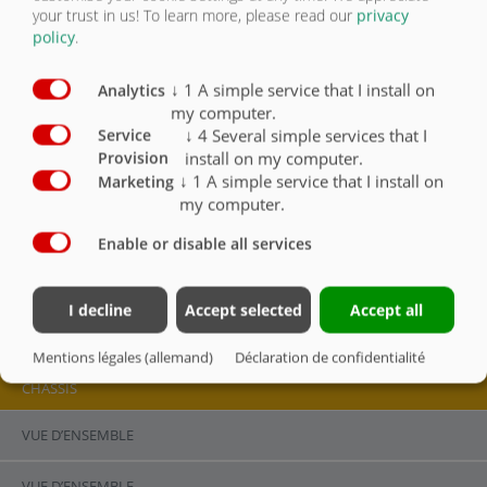
BROCHE 5 avec connecteur à 7 pôles
your trust in us!
To learn more, please read our
privacy
policy
.
Suspension pneumatique avec levage et abaissement
X
↓
1
A simple service that I install on
Analytics
Essieu avec frein à tambour
X
my computer.
↓
4
Several simple services that I
Service
Hauteur de sellette env. 1300 - 1350 mm
X
install on my computer.
Provision
↓
1
A simple service that I install on
Marketing
Hauteur de sellette non standard
O
my computer.
Soupape de suspension pneumatique pour 2e
Enable or disable all services
hauteur de conduite
O
I decline
Accept selected
Accept all
Mentions légales (allemand)
Déclaration de confidentialité
CHÂSSIS
VUE D’ENSEMBLE
VUE D’ENSEMBLE