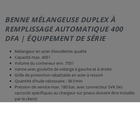
BENNE MÉLANGEUSE DUPLEX À
REMPLISSAGE AUTOMATIQUE 400
DFA | ÉQUIPEMENT DE SÉRIE
Mélangeur en acier d’excellente qualité
Capacité max. 400 l
Volume du conteneur env. 750 l
Vanne avec goulotte de vidange à gauche et à droite
Grille de protection rabattable en acier à ressort
Quantité d’huile nécessaire : 38 l/min
Pression de service max. 180 bar, avec connecteur SVK (les
raccords spécifiques au chargeur sur pneus doivent être installés
par le client)
Attention ! En cas de pressions supérieures, une vanne de
surpression est requise !
1 circuit de commande hydraulique libre est requis pour le
chariot élévateur ou le chargeur sur pneus
Capacité de levage min. requise 1,8 t
Le nouvel agitateur Duplex imbriqué garantit une performance