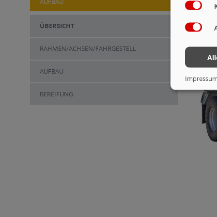
AUFBAU
ÜBERSICHT
RAHMEN/ACHSEN/FAHRGESTELL
Al
AUFBAU
Impressu
BEREIFUNG