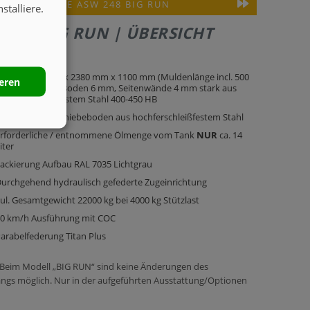
ILDERGALERIE ASW 248 BIG RUN
stalliere.
248 S BIG RUN | ÜBERSICHT
ulde 5300 mm x 2380 mm x 1100 mm (Muldenlänge incl. 500
ieren
m Rückwand) Boden 6 mm, Seitenwände 4 mm stark aus
ochverschleißfestem Stahl 400-450 HB
ydraulischer Schiebeboden aus hochferschleißfestem Stahl
rforderliche / entnommene Ölmenge vom Tank
NUR
ca. 14
iter
ackierung Aufbau RAL 7035 Lichtgrau
urchgehend hydraulisch gefederte Zugeinrichtung
ul. Gesamtgewicht 22000 kg bei 4000 kg Stützlast
0 km/h Ausführung mit COC
arabelfederung Titan Plus
 Beim Modell „BIG RUN“ sind keine Änderungen des
ngs möglich. Nur in der aufgeführten Ausstattung/Optionen