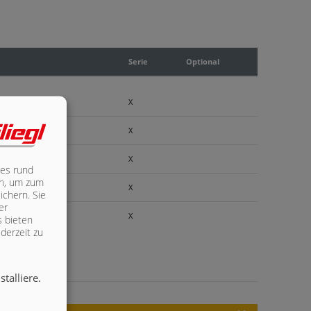
Serie
Optional
X
X
X
les rund
ich, um zum
X
ichern. Sie
er
X
s bieten
derzeit zu
talliere.