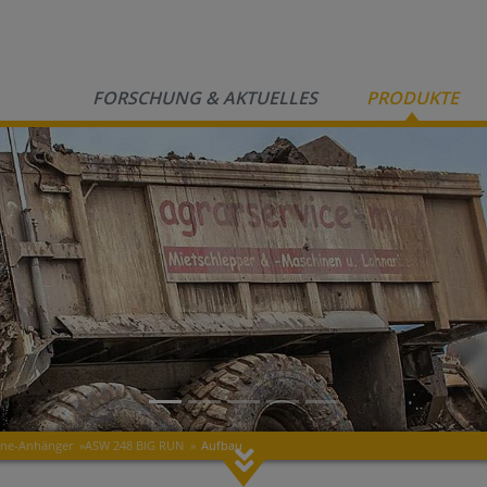
FORSCHUNG & AKTUELLES
PRODUKTE
ne-Anhänger
»
ASW 248 BIG RUN
»
Aufbau