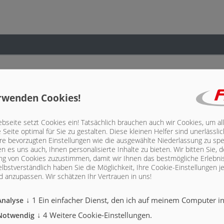
0-450 HB (Gesamtlänge incl. 500 mm Rückwand)
rwenden Cookies!
seite setzt Cookies ein! Tatsächlich brauchen auch wir Cookies, um al
Seite optimal für Sie zu gestalten. Diese kleinen Helfer sind unerlässl
hre bevorzugten Einstellungen wie die ausgewählte Niederlassung zu spe
n es uns auch, Ihnen personalisierte Inhalte zu bieten.
Wir bitten Sie, d
g von Cookies zuzustimmen, damit wir Ihnen das bestmögliche Erlebni
lbstverständlich haben Sie die Möglichkeit, Ihre Cookie-Einstellungen je
 anzupassen. Wir schätzen Ihr Vertrauen in uns!
↓
1
Ein einfacher Dienst, den ich auf meinem Computer ins
Analyse
↓
4
Weitere Cookie-Einstellungen.
Notwendig