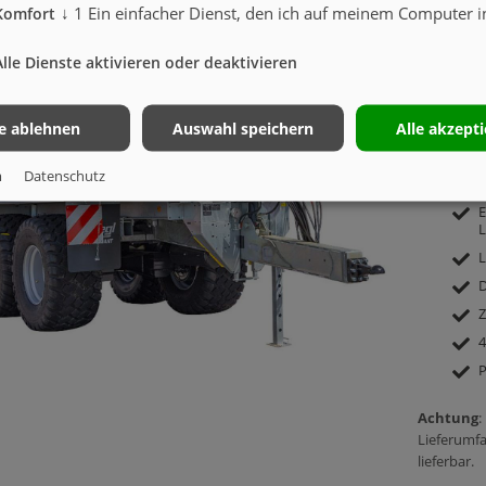
B
↓
1
Ein einfacher Dienst, den ich auf meinem Computer in
Komfort
ASW 
Alle Dienste aktivieren oder deaktivieren
M
le ablehnen
Auswahl speichern
Alle akzept
m
h
m
Datenschutz
H
E
L
L
D
Z
4
P
Achtung
:
Lieferumfa
lieferbar.