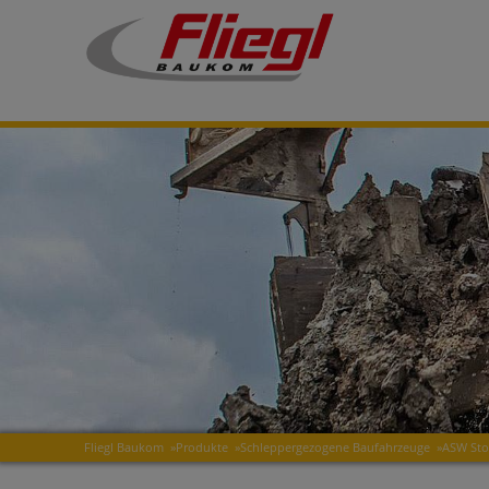
Fliegl Baukom
»
Produkte
»
Schleppergezogene Baufahrzeuge
»
ASW Sto