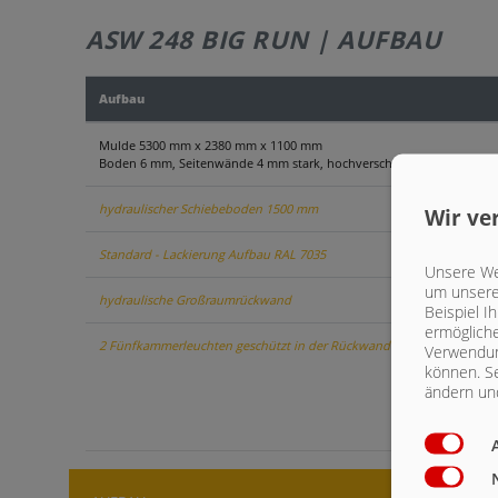
ASW 248 BIG RUN | AUFBAU
Aufbau
Mulde 5300 mm x 2380 mm x 1100 mm
Boden 6 mm, Seitenwände 4 mm stark, hochverschlei.fester Stahl 40
hydraulischer Schiebeboden 1500 mm
Wir ve
Standard - Lackierung Aufbau RAL 7035
Unsere Web
um unsere 
hydraulische Großraumrückwand
Beispiel I
ermögliche
2 Fünfkammerleuchten geschützt in der Rückwand
Verwendun
können. Se
ändern und