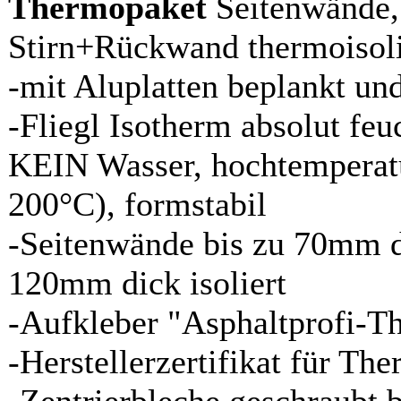
Thermopaket
Seitenwände
Stirn+Rückwand thermoisoli
-mit Aluplatten beplankt und
-Fliegl Isotherm absolut feuc
KEIN Wasser, hochtemperatu
200°C), formstabil
-Seitenwände bis zu 70mm d
120mm dick isoliert
-Aufkleber "Asphaltprofi-T
-Herstellerzertifikat für Th
-Zentrierbleche geschraubt 