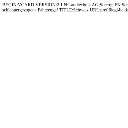
BEGIN:VCARD VERSION:2.1 N:Landtechnik AG;Serco;;; FN:Ser
schleppergezogene Fahrzeuge! TITLE:Schweiz URL;pref:fliegl-