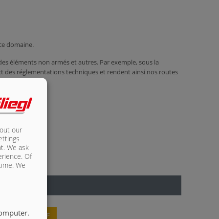
 ce domaine.
des éléments non armés et autres. Par exemple, sous la
ct des réglementations techniques et rendent ainsi nos routes
bout our
ettings
nt. We ask
erience. Of
 time. We
computer.
ARGER LE PDF