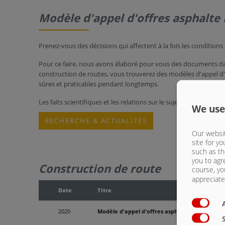
Modèle d'appel d'offres asphalte
Prenez-vous des décisions qui affectent à la fois les conditio
Pour ce faire, nous avons élaboré pour vous des documents dan
construction de routes, vous trouverez des modèles d'appel d'
sûres et praticables pendant longtemps.
Les faits scientifiques et les relations sur le sujet de la const
We use
RECHERCHE & ACTUALITÉS
Our websit
site for yo
such as th
you to agr
Construction de route
course, yo
appreciate 
Date
Titre
2020
Modèle d'appel d'offres asphalte DE