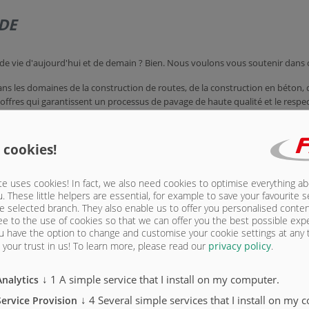
 DE
ns de vie d'aujourd'hui et de demain ? Bien. Nous voulons vous soutenir dans
s les domaines de la construction de routes, de la construction en béton, 
offres qui garantissent un processus de pavage de haute qualité et le respe
ruction en asphalte peuvent être trouvés sur
 cookies!
e uses cookies! In fact, we also need cookies to optimise everything a
u. These little helpers are essential, for example to save your favourite s
e selected branch. They also enable us to offer you personalised conte
ee to the use of cookies so that we can offer you the best possible exp
u have the option to change and customise your cookie settings at any
your trust in us!
To learn more, please read our
privacy policy
.
↓
1
A simple service that I install on my computer.
Analytics
↓
4
Several simple services that I install on my 
Service Provision
TÉLÉCH