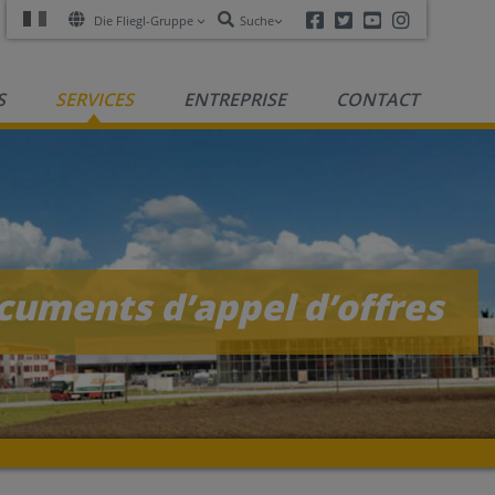
Facebook
Twitter
Youtube
Instagra
Die Fliegl-Gruppe
Suche
S
SERVICES
ENTREPRISE
CONTACT
cuments d’appel d’offres
R