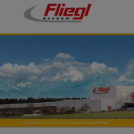
Fliegl Baukom
»
Services
»
Documents d’appel d’offres