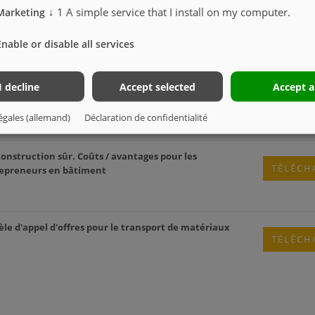
↓
1
A simple service that I install on my computer.
Marketing
Enable or disable all services
TÉLÉCH
I decline
Accept selected
Accept a
TÉLÉCH
égales (allemand)
Déclaration de confidentialité
onstruction sûr. Coûts / avantages pour les
TÉLÉCH
trepreneurs en bâtiment
e d'appel d'offres pour le transport de matériaux
TÉLÉCH