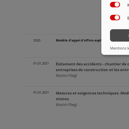
2020
Modèle d'appel d'offres asphalte EN
Mentions l
01.01.2021
Évitement des accidents - chantier de c
entreprises de construction et les en
Martin Fliegl
01.01.2021
Mesures et exigences techniques. Modèl
mixtes
Martin Fliegl