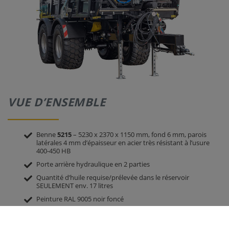
VUE D’ENSEMBLE
Benne
5215
– 5230 x 2370 x 1150 mm, fond 6 mm, parois
latérales 4 mm d’épaisseur en acier très résistant à l’usure
400-450 HB
Porte arrière hydraulique en 2 parties
Quantité d’huile requise/prélevée dans le réservoir
SEULEMENT env. 17 litres
Peinture RAL 9005 noir foncé
Châssis intégré, châssis non interchangeable, centre de
gravité bas