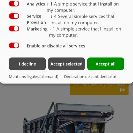
↓
1
A simple service that I install on
Analytics
Tôles de centrage vissées avec la porte arrière pour la
construction de routes (largeur d’épandage env. 2 m)
O
my computer.
↓
4
Several simple services that I
Service
Cale de dosage vissée pour la construction de routes
install on my computer.
Provision
(remplissage des voies de circulation)
O
↓
1
A simple service that I install on
Marketing
my computer.
Enable or disable all services
I decline
Accept selected
Accept all
CAISSE
Mentions légales (allemand)
Déclaration de confidentialité
GALERIE D’IMAGES