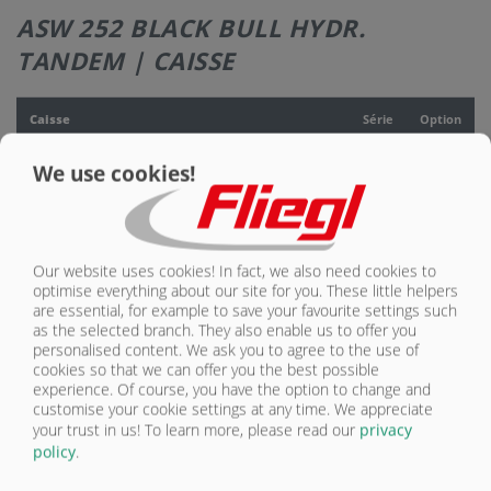
ASW 252 BLACK BULL HYDR.
CONTACT
TANDEM | CAISSE
Caisse
Série
Option
Benne 5215 - 5230 x 2370 x 1150 mm
We use cookies!
fond 6 mm, parois latérales 4 mm d’épaisseur, acier
très résistant à l’usure 400-450HB
X
Fond coulissant hydraulique 2000 mm pour
matériaux lourds ASW en acier très résistant à l’usure
Our website uses cookies! In fact, we also need cookies to
400-450 HB peint gris Nova
X
optimise everything about our site for you. These little helpers
are essential, for example to save your favourite settings such
Porte arrière hydraulique en 2 parties
X
as the selected branch. They also enable us to offer you
personalised content. We ask you to agree to the use of
cookies so that we can offer you the best possible
Peinture RAL 9005 noir foncé
X
experience. Of course, you have the option to change and
customise your cookie settings at any time. We appreciate
Peinture RAL 7035 gris clair
O
your trust in us!
To learn more, please read our
privacy
policy
.
Peinture RAL, couleur au choix
O