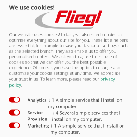
We use cookies!
CONTACT
Sous-châssis universel
peint gris Nova
X
Sous-châssis coudé
/ coïncidant avec le châssis du
camion. Peint gris Nova
O
Our website uses cookies! In fact, we also need cookies to
optimise everything about our site for you. These little helpers
Sous-châssis coudé
/ coïncidant avec le châssis du
are essential, for example to save your favourite settings such
camion - galvanisé
O
as the selected branch. They also enable us to offer you
personalised content. We ask you to agree to the use of
Sans ailes de protection (les ailes de protection
cookies so that we can offer you the best possible
doivent être disponibles chez le fabricant du camion)
X
experience. Of course, you have the option to change and
customise your cookie settings at any time. We appreciate
Avec ailes de protection - ailes de protection en tôle
your trust in us!
To learn more, please read our
privacy
gaufrée aluminium pour essieu double
O
policy
.
↓
1
A simple service that I install on
Analytics
my computer.
↓
4
Several simple services that I
Service
install on my computer.
Provision
CHÂSSIS
↓
1
A simple service that I install on
Marketing
my computer.
CHÂSSIS